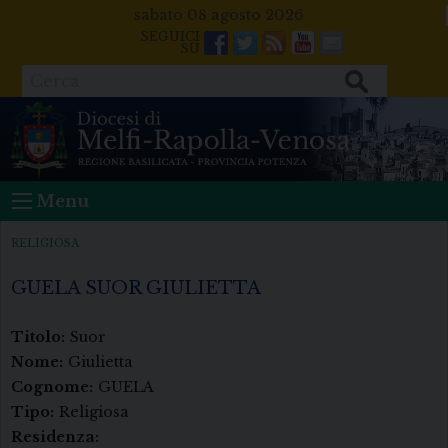
Skip
sabato 08 agosto 2026
to
Facebook
Twitter
Feeds
Youtube
Mail
content
Cerca
Menu
RELIGIOSA
GUELA SUOR GIULIETTA
Titolo:
Suor
Nome:
Giulietta
Cognome:
GUELA
Tipo:
Religiosa
Residenza: