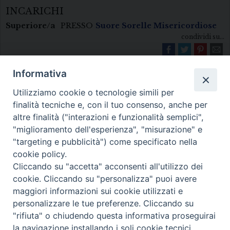
INCARICHI
Superiore/a
PRESSO
Suore Sorelle Misericordiose
condividi su...
Informativa
Utilizziamo cookie o tecnologie simili per
finalità tecniche e, con il tuo consenso, anche per
altre finalità ("interazioni e funzionalità semplici",
"miglioramento dell'esperienza", "misurazione" e
Diocesi di Melfi Rapolla Venosa
"targeting e pubblicità") come specificato nella
cookie policy.
• Largo Duomo, 12 - 85025 MELFI (PZ) •
Cliccando su "accetta" acconsenti all'utilizzo dei
Tel. 0972238604
cookie. Cliccando su "personalizza" puoi avere
PEC ufficiale della Diocesi:
maggiori informazioni sui cookie utilizzati e
personalizzare le tue preferenze. Cliccando su
diocesi.melfi_rapolla_venosa@legalmail.it
"rifiuta" o chiudendo questa informativa proseguirai
la navigazione installando i soli cookie tecnici.