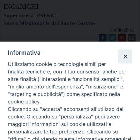
INCARICHI
Superiore/a
PRESSO
Suore Missionarie del Sacro Costato
condividi su...
Informativa
Utilizziamo cookie o tecnologie simili per
finalità tecniche e, con il tuo consenso, anche per
altre finalità ("interazioni e funzionalità semplici",
"miglioramento dell'esperienza", "misurazione" e
Diocesi di Melfi Rapolla Venosa
"targeting e pubblicità") come specificato nella
cookie policy.
• Largo Duomo, 12 - 85025 MELFI (PZ) •
Cliccando su "accetta" acconsenti all'utilizzo dei
Tel. 0972238604
cookie. Cliccando su "personalizza" puoi avere
PEC ufficiale della Diocesi:
maggiori informazioni sui cookie utilizzati e
personalizzare le tue preferenze. Cliccando su
diocesi.melfi_rapolla_venosa@legalmail.it
"rifiuta" o chiudendo questa informativa proseguirai