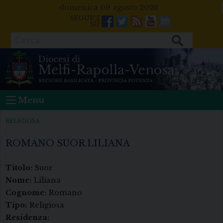
Skip
domenica 09 agosto 2026
to
Facebook
Twitter
Feeds
Youtube
Mail
content
Cerca
Menu
RELIGIOSA
ROMANO SUOR LILIANA
Titolo:
Suor
Nome:
Liliana
Cognome:
Romano
Tipo:
Religiosa
Residenza: