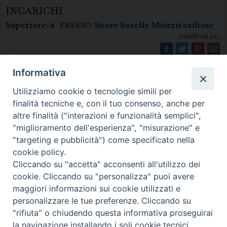
INCARICHI
Superiore/a
PRESSO
Suore Sorelle Misericordiose
condividi su...
Informativa
Utilizziamo cookie o tecnologie simili per
finalità tecniche e, con il tuo consenso, anche per
altre finalità ("interazioni e funzionalità semplici",
"miglioramento dell'esperienza", "misurazione" e
Diocesi di Melfi Rapolla Venosa
"targeting e pubblicità") come specificato nella
cookie policy.
• Largo Duomo, 12 - 85025 MELFI (PZ) •
Cliccando su "accetta" acconsenti all'utilizzo dei
Tel. 0972238604
cookie. Cliccando su "personalizza" puoi avere
PEC ufficiale della Diocesi:
maggiori informazioni sui cookie utilizzati e
personalizzare le tue preferenze. Cliccando su
diocesi.melfi_rapolla_venosa@legalmail.it
"rifiuta" o chiudendo questa informativa proseguirai
la navigazione installando i soli cookie tecnici.