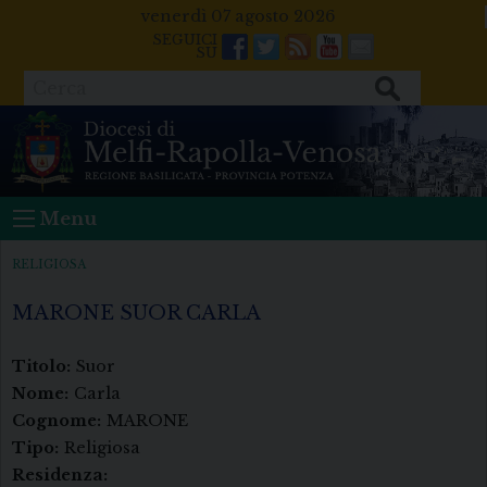
Skip
venerdì 07 agosto 2026
to
Facebook
Twitter
Feeds
Youtube
Mail
content
Cerca
Menu
RELIGIOSA
MARONE SUOR CARLA
Titolo:
Suor
Nome:
Carla
Cognome:
MARONE
Tipo:
Religiosa
Residenza: