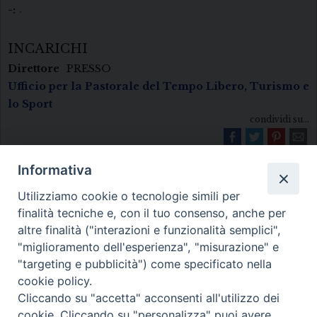
.
-:
INCARICHI
Direttore
PRESSO
Ufficio per la Pastorale del Tempo Libero, Turismo e
lo Sport
condividi su...
Informativa
Utilizziamo cookie o tecnologie simili per
finalità tecniche e, con il tuo consenso, anche per
altre finalità ("interazioni e funzionalità semplici",
"miglioramento dell'esperienza", "misurazione" e
Diocesi di Melfi Rapolla Venosa
"targeting e pubblicità") come specificato nella
cookie policy.
• Largo Duomo, 12 - 85025 MELFI (PZ) •
Cliccando su "accetta" acconsenti all'utilizzo dei
Tel. 0972238604
cookie. Cliccando su "personalizza" puoi avere