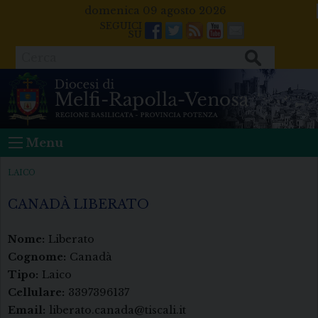
Skip
domenica 09 agosto 2026
to
Facebook
Twitter
Feeds
Youtube
Mail
content
Cerca
Menu
LAICO
CANADÀ LIBERATO
Nome:
Liberato
Cognome:
Canadà
Tipo:
Laico
Cellulare:
3397396137
Email:
liberato.canada@tiscali.it