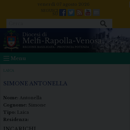
Skip
venerdì 07 agosto 2026
to
Facebook
Twitter
Feeds
Youtube
Mail
content
Cerca
Menu
LAICA
SIMONE ANTONELLA
Nome:
Antonella
Cognome:
Simone
Tipo:
Laica
Residenza:
INCARICHI