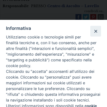
Responsabile
PRESSO
Centro di Ascolto – Lavello
condividi su...
Informativa
Utilizziamo cookie o tecnologie simili per
finalità tecniche e, con il tuo consenso, anche per
altre finalità ("interazioni e funzionalità semplici",
"miglioramento dell'esperienza", "misurazione" e
Diocesi di Melfi Rapolla Venosa
"targeting e pubblicità") come specificato nella
cookie policy.
• Largo Duomo, 12 - 85025 MELFI (PZ) •
Cliccando su "accetta" acconsenti all'utilizzo dei
Tel. 0972238604
cookie. Cliccando su "personalizza" puoi avere
PEC ufficiale della Diocesi:
maggiori informazioni sui cookie utilizzati e
personalizzare le tue preferenze. Cliccando su
diocesi.melfi_rapolla_venosa@legalmail.it
"rifiuta" o chiudendo questa informativa proseguirai
la navigazione installando i soli cookie tecnici.
Ulteriori informazioni sono disponibili nella
cookie