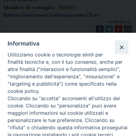
Membro di consiglio
PRESSO
Istituto Diocesano Sostentamento Clero
condividi su...
Informativa
Utilizziamo cookie o tecnologie simili per
finalità tecniche e, con il tuo consenso, anche per
altre finalità ("interazioni e funzionalità semplici",
"miglioramento dell'esperienza", "misurazione" e
Diocesi di Melfi Rapolla Venosa
"targeting e pubblicità") come specificato nella
cookie policy.
• Largo Duomo, 12 - 85025 MELFI (PZ) •
Cliccando su "accetta" acconsenti all'utilizzo dei
Tel. 0972238604
cookie. Cliccando su "personalizza" puoi avere
PEC ufficiale della Diocesi:
maggiori informazioni sui cookie utilizzati e
personalizzare le tue preferenze. Cliccando su
diocesi.melfi_rapolla_venosa@legalmail.it
"rifiuta" o chiudendo questa informativa proseguirai
la navigazione installando i soli cookie tecnici.