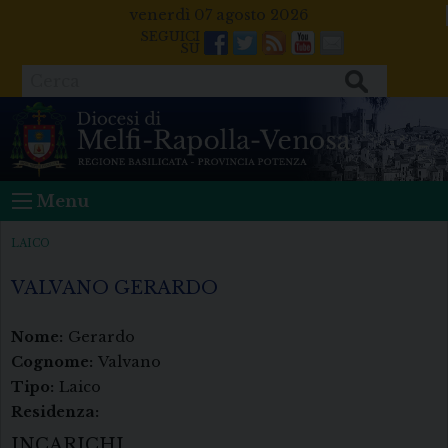
Skip
venerdì 07 agosto 2026
to
Facebook
Twitter
Feeds
Youtube
Mail
content
Cerca
Menu
LAICO
VALVANO GERARDO
Nome:
Gerardo
Cognome:
Valvano
Tipo:
Laico
Residenza:
INCARICHI