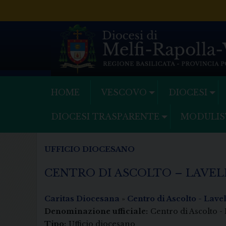
Skip
to
content
HOME
VESCOVO
DIOCESI
DIOCESI TRASPARENTE
MODULIS
UFFICIO DIOCESANO
CENTRO DI ASCOLTO – LAVE
Caritas Diocesana
»
Centro di Ascolto - Lave
Denominazione ufficiale:
Centro di Ascolto -
Tipo:
Ufficio diocesano