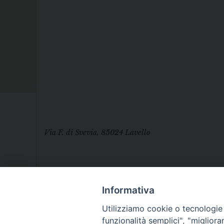
Via F. di Svevia, 85024 Lavello
Informativa
Utilizziamo cookie o tecnologie s
funzionalità semplici", "miglior