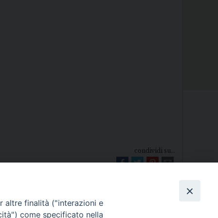
condividi su...
altre finalità ("interazioni e
cità") come specificato nella