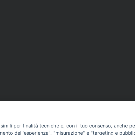
imili per finalità tecniche e, con il tuo consenso, anche per 
amento dell'esperienza", "misurazione" e "targeting e pubbli