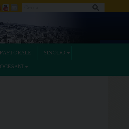
Cerca
ok
tter
Feeds
Youtube
Mail
 PASTORALE
SINODO
IOCESANI