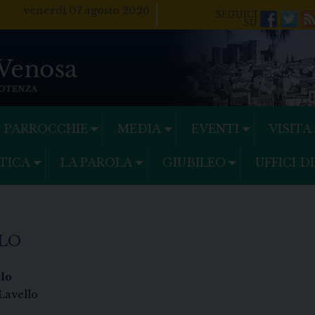
venerdì 07 agosto 2026
Facebo
Twi
PARROCCHIE
MEDIA
EVENTI
VISITA
TICA
LA PAROLA
GIUBILEO
UFFICI D
LLO
llo
 Lavello