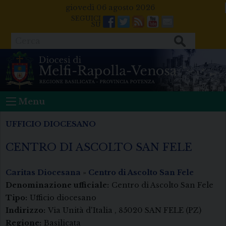
Skip
giovedì 06 agosto 2026
to
Facebook
Twitter
Feeds
Youtube
Mail
content
Cerca
Menu
UFFICIO DIOCESANO
CENTRO DI ASCOLTO SAN FELE
Caritas Diocesana
»
Centro di Ascolto San Fele
Denominazione ufficiale:
Centro di Ascolto San Fele
Tipo:
Ufficio diocesano
Indirizzo:
Via Unità d'Italia , 85020 SAN FELE (PZ)
Regione:
Basilicata