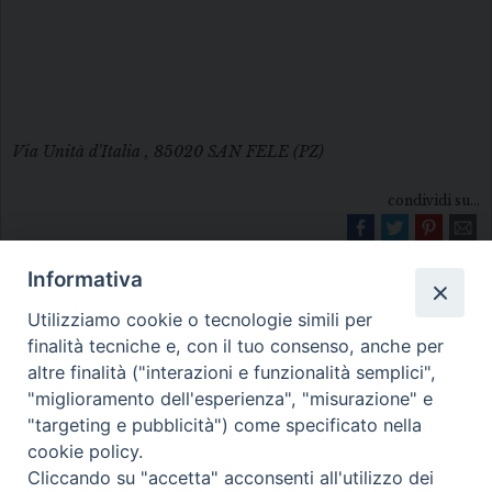
Via Unità d'Italia , 85020 SAN FELE (PZ)
condividi su...
Informativa
Utilizziamo cookie o tecnologie simili per
finalità tecniche e, con il tuo consenso, anche per
altre finalità ("interazioni e funzionalità semplici",
"miglioramento dell'esperienza", "misurazione" e
Diocesi di Melfi Rapolla Venosa
"targeting e pubblicità") come specificato nella
cookie policy.
• Largo Duomo, 12 - 85025 MELFI (PZ) •
Cliccando su "accetta" acconsenti all'utilizzo dei