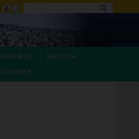
Cerca
ok
tter
Feeds
Youtube
Mail
 PASTORALE
SINODO
IOCESANI