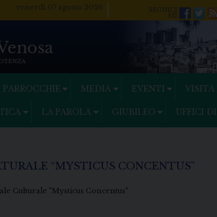
venerdì 07 agosto 2026
Facebo
Twi
PARROCCHIE
MEDIA
EVENTI
VISITA
TICA
LA PAROLA
GIUBILEO
UFFICI D
LTURALE “MYSTICUS CONCENTUS”
ale Culturale "Mysticus Concentus"