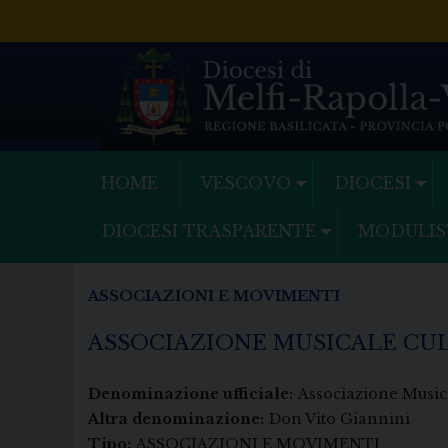
Skip
to
content
HOME
VESCOVO
DIOCESI
DIOCESI TRASPARENTE
MODULIS
ASSOCIAZIONI E MOVIMENTI
ASSOCIAZIONE MUSICALE CU
Denominazione ufficiale:
Associazione Music
Altra denominazione:
Don Vito Giannini
Tipo:
ASSOCIAZIONI E MOVIMENTI