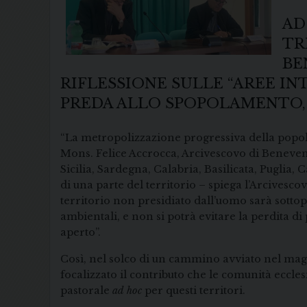
AD
TR
BE
RIFLESSIONE SULLE “AREE IN
PREDA ALLO SPOPOLAMENTO, 
“La metropolizzazione progressiva della popolaz
Mons. Felice Accrocca, Arcivescovo di Benevent
Sicilia, Sardegna, Calabria, Basilicata, Pugli
di una parte del territorio – spiega l’Arcivesc
territorio non presidiato dall’uomo sarà sottopo
ambientali, e non si potrà evitare la perdita di
aperto”.
Così, nel solco di un cammino avviato nel maggi
focalizzato il contributo che le comunità eccles
pastorale
ad hoc
per questi territori.