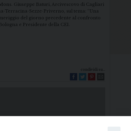
di Mons. Giuseppe Baturi, Arcivescovo di Cagliari
tina-Terracina-Sezze-Priverno, sul tema: “Una
 pomeriggio del giorno precedente al confronto
 Bologna e Presidente della CEI.
condividi su...