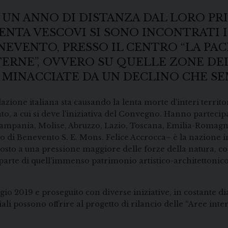
 UN ANNO DI DISTANZA DAL LORO PR
ENTA VESCOVI SI SONO INCONTRATI IL
NEVENTO, PRESSO IL CENTRO “LA PAC
TERNE”, OVVERO SU QUELLE ZONE DEL
MINACCIATE DA UN DECLINO CHE SE
ione italiana sta causando la lenta morte d’interi territor
o, a cui si deve l’iniziativa del Convegno. Hanno partecip
a, Campania, Molise, Abruzzo, Lazio, Toscana, Emilia-Roma
ovo di Benevento S. E. Mons. Felice Accrocca– è la nazione
sto a una pressione maggiore delle forze della natura, con 
 parte di quell’immenso patrimonio artistico-architettonico 
o 2019 e proseguito con diverse iniziative, in costante dia
iali possono offrire al progetto di rilancio delle “Aree inte