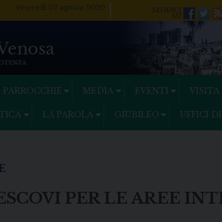
venerdì 07 agosto 2026
Facebo
Twi
PARROCCHIE
MEDIA
EVENTI
VISITA
TICA
LA PAROLA
GIUBILEO
UFFICI D
E
ESCOVI PER LE AREE IN