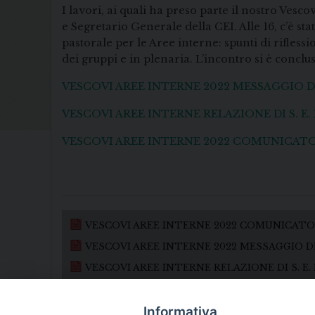
I lavori, ai quali ha preso parte il nostro Vesco
e Segretario Generale della CEI. Alle 16, c’è s
pastorale per le Aree interne: spunti di rifles
dei gruppi e in plenaria. L’incontro si è concl
VESCOVI AREE INTERNE 2022 MESSAGGIO 
VESCOVI AREE INTERNE RELAZIONE DI S. 
VESCOVI AREE INTERNE 2022 COMUNICATO
VESCOVI AREE INTERNE 2022 COMUNICATO
VESCOVI AREE INTERNE 2022 MESSAGGIO 
VESCOVI AREE INTERNE RELAZIONE DI S. E
Informativa