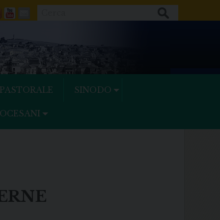
Cerca
ok
tter
Feeds
Youtube
Mail
 PASTORALE
SINODO
IOCESANI
TERNE