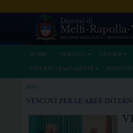
Skip
to
content
HOME
VESCOVO
DIOCESI
DIOCESI TRASPARENTE
MODULIS
NEWS
VESCOVI PER LE AREE INTERN
V