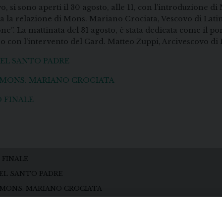
vo, si sono aperti il 30 agosto, alle 11, con l’introduzione 
tata la relazione di Mons. Mariano Crociata, Vescovo di La
sione”. La mattinata del 31 agosto, è stata dedicata come il
uso con l’intervento del Card. Matteo Zuppi, Arcivescovo di
DEL SANTO PADRE
E. MONS. MARIANO CROCIATA
 FINALE
 FINALE
DEL SANTO PADRE
. MONS. MARIANO CROCIATA