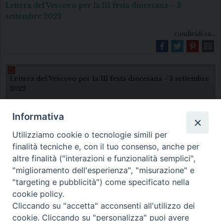
Lettera del Vescovo per la III festa diocesana – 3
settembre 2022
condividi su...
Lettera del Vescovo per la III festa diocesana - 3 settembre
2022
Informativa
Utilizziamo cookie o tecnologie simili per
finalità tecniche e, con il tuo consenso, anche per
altre finalità ("interazioni e funzionalità semplici",
"miglioramento dell'esperienza", "misurazione" e
Diocesi di Melfi Rapolla Venosa
"targeting e pubblicità") come specificato nella
cookie policy.
• Largo Duomo, 12 - 85025 MELFI (PZ) •
Cliccando su "accetta" acconsenti all'utilizzo dei
Tel. 0972238604
cookie. Cliccando su "personalizza" puoi avere