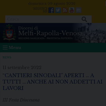
Skip
domenica 09 agosto 2026
to
Facebook
Twitter
Feeds
Youtube
Mail
content
Cerca
Menu
NEWS
11 settembre 2022
“CANTIERI SINODALI” APERTI … A
TUTTI … ANCHE AI NON ADDETTI AI
LAVORI
III Festa Diocesana