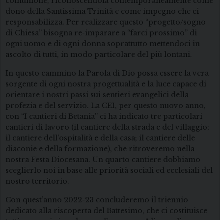
comunione, riconoscendola contemporaneamente come
dono della Santissima Trinità e come impegno che ci
responsabilizza. Per realizzare questo “progetto/sogno
di Chiesa” bisogna re-imparare a “farci prossimo” di
ogni uomo e di ogni donna soprattutto mettendoci in
ascolto di tutti, in modo particolare del più lontani.
In questo cammino la Parola di Dio possa essere la vera
sorgente di ogni nostra progettualità e la luce capace di
orientare i nostri passi sui sentieri evangelici della
profezia e del servizio. La CEI, per questo nuovo anno,
con “I cantieri di Betania” ci ha indicato tre particolari
cantieri di lavoro (il cantiere della strada e del villaggio;
il cantiere dell’ospitalità e della casa; il cantiere delle
diaconie e della formazione), che ritroveremo nella
nostra Festa Diocesana. Un quarto cantiere dobbiamo
sceglierlo noi in base alle priorità sociali ed ecclesiali del
nostro territorio.
Con quest’anno 2022-23 concluderemo il triennio
dedicato alla riscoperta del Battesimo, che ci costituisce