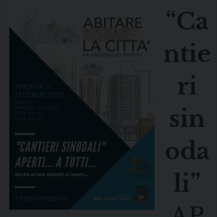
“Ca
ntie
ri
sin
oda
li”
AP