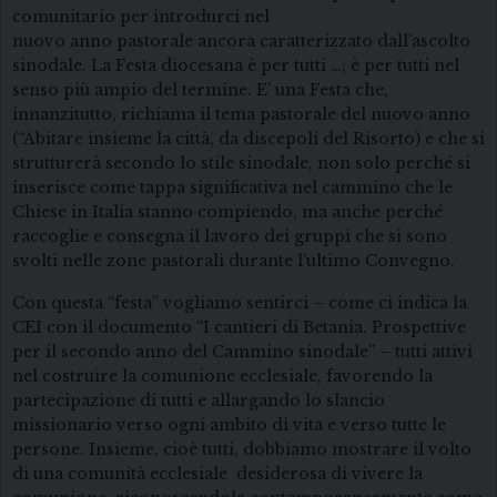
comunitario per introdurci nel
nuovo anno pastorale ancora caratterizzato dall’ascolto
sinodale. La Festa diocesana è per tutti …; è per tutti nel
senso più ampio del termine. E’ una Festa che,
innanzitutto, richiama il tema pastorale del nuovo anno
(“Abitare insieme la città, da discepoli del Risorto) e che si
strutturerà secondo lo stile sinodale, non solo perché si
inserisce come tappa significativa nel cammino che le
Chiese in Italia stanno compiendo, ma anche perché
raccoglie e consegna il lavoro dei gruppi che si sono
svolti nelle zone pastorali durante l’ultimo Convegno.
Con questa “festa” vogliamo sentirci – come ci indica la
CEI con il documento “I cantieri di Betania. Prospettive
per il secondo anno del Cammino sinodale” – tutti attivi
nel costruire la comunione ecclesiale, favorendo la
partecipazione di tutti e allargando lo slancio
missionario verso ogni ambito di vita e verso tutte le
persone. Insieme, cioè tutti, dobbiamo mostrare il volto
di una comunità ecclesiale desiderosa di vivere la