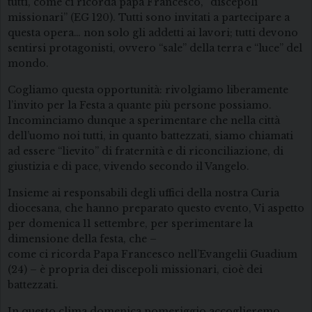
tutti, come ci ricorda papa Francesco, “discepoli
missionari” (EG 120). Tutti sono invitati a partecipare a
questa opera… non solo gli addetti ai lavori; tutti devono
sentirsi protagonisti, ovvero “sale” della terra e “luce” del
mondo.
Cogliamo questa opportunità: rivolgiamo liberamente
l’invito per la Festa a quante più persone possiamo.
Incominciamo dunque a sperimentare che nella città
dell’uomo noi tutti, in quanto battezzati, siamo chiamati
ad essere “lievito” di fraternità e di riconciliazione, di
giustizia e di pace, vivendo secondo il Vangelo.
Insieme ai responsabili degli uffici della nostra Curia
diocesana, che hanno preparato questo evento, Vi aspetto
per domenica 11 settembre, per sperimentare la
dimensione della festa, che –
come ci ricorda Papa Francesco nell’Evangelii Guadium
(24) – è propria dei discepoli missionari, cioè dei
battezzati.
In questo clima domenica pomeriggio accoglieremo