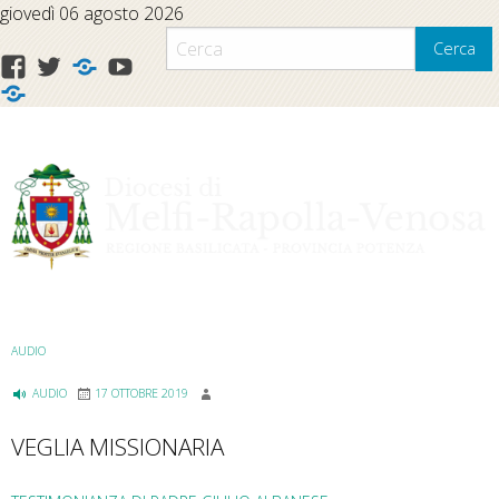
Skip
giovedì 06 agosto 2026
to
Cerca
content
Facebook
Twitter
Feeds
Youtube
Mail
AUDIO
AUDIO
17 OTTOBRE 2019
VEGLIA MISSIONARIA