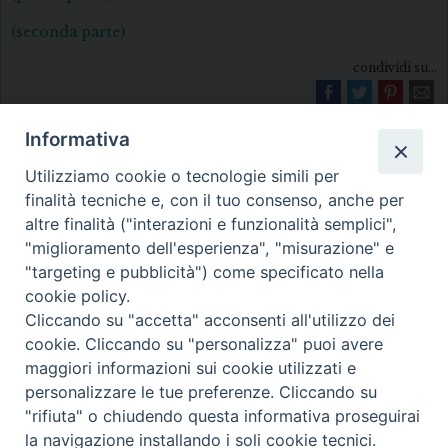
(seconda parte)
condividi su...
Informativa
Utilizziamo cookie o tecnologie simili per
finalità tecniche e, con il tuo consenso, anche per
altre finalità ("interazioni e funzionalità semplici",
"miglioramento dell'esperienza", "misurazione" e
Diocesi di Melfi Rapolla Venosa
"targeting e pubblicità") come specificato nella
cookie policy.
• Largo Duomo, 12 - 85025 MELFI (PZ) •
Cliccando su "accetta" acconsenti all'utilizzo dei
Tel. 0972238604
cookie. Cliccando su "personalizza" puoi avere
PEC ufficiale della Diocesi:
maggiori informazioni sui cookie utilizzati e
personalizzare le tue preferenze. Cliccando su
diocesi.melfi_rapolla_venosa@legalmail.it
"rifiuta" o chiudendo questa informativa proseguirai
la navigazione installando i soli cookie tecnici.