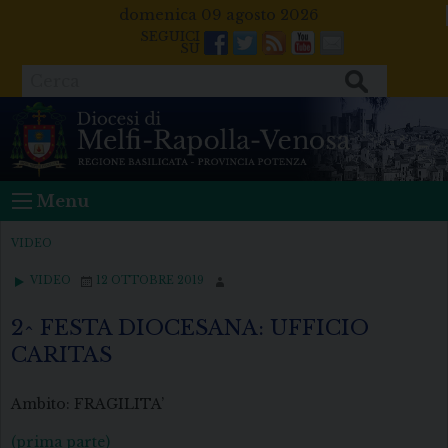
Skip
domenica 09 agosto 2026
to
Facebook
Twitter
Feeds
Youtube
Mail
content
Cerca
Menu
VIDEO
VIDEO
12 OTTOBRE 2019
2^ FESTA DIOCESANA: UFFICIO
CARITAS
Ambito: FRAGILITA’
(prima parte)