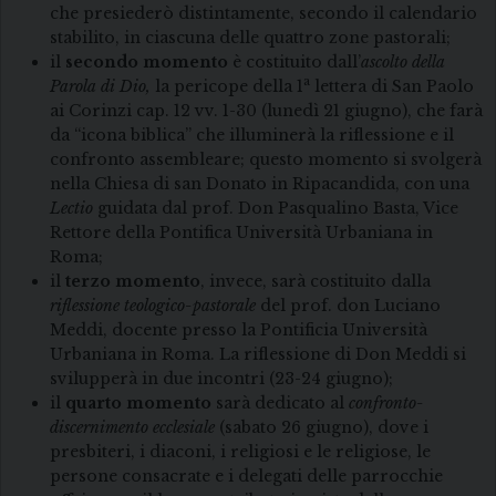
che presiederò distintamente, secondo il calendario
stabilito, in ciascuna delle quattro zone pastorali;
il
secondo momento
è costituito dall’
ascolto della
a
Parola di Dio,
la pericope della 1
lettera di San Paolo
ai Corinzi cap. 12 vv. 1-30 (lunedì 21 giugno), che farà
da “icona biblica” che illuminerà la riflessione e il
confronto assembleare; questo momento si svolgerà
nella Chiesa di san Donato in Ripacandida, con una
Lectio
guidata dal prof. Don Pasqualino Basta, Vice
Rettore della Pontifica Università Urbaniana in
Roma;
il
terzo momento
, invece, sarà costituito dalla
riflessione teologico-pastorale
del prof. don Luciano
Meddi, docente presso la Pontificia Università
Urbaniana in Roma. La riflessione di Don Meddi si
svilupperà in due incontri (23-24 giugno);
il
quarto momento
sarà dedicato al
confronto-
discernimento ecclesiale
(sabato 26 giugno), dove i
presbiteri, i diaconi, i religiosi e le religiose, le
persone consacrate e i delegati delle parrocchie