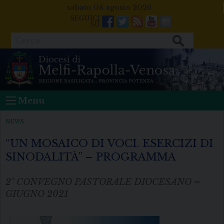
Skip
sabato 08 agosto 2026
to
Facebook
Twitter
Feeds
Youtube
Mail
content
Cerca
Menu
NEWS
“UN MOSAICO DI VOCI. ESERCIZI DI
SINODALITÀ” – PROGRAMMA
2° CONVEGNO PASTORALE DIOCESANO –
GIUGNO 2021