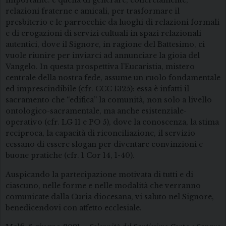
relazioni fraterne e amicali, per trasformare il
presbiterio e le parrocchie da luoghi di relazioni formali
e di erogazioni di servizi cultuali in spazi relazionali
autentici, dove il Signore, in ragione del Battesimo, ci
vuole riunire per inviarci ad annunciare la gioia del
Vangelo. In questa prospettiva l’Eucaristia, mistero
centrale della nostra fede, assume un ruolo fondamentale
ed imprescindibile (cfr. CCC 1325): essa è infatti il
sacramento che “edifica” la comunità, non solo a livello
ontologico-sacramentale, ma anche esistenziale-
operativo (cfr. LG 11 e PO 5), dove la conoscenza, la stima
reciproca, la capacità di riconciliazione, il servizio
cessano di essere slogan per diventare convinzioni e
buone pratiche (cfr. 1 Cor 14, 1-40).
Auspicando la partecipazione motivata di tutti e di
ciascuno, nelle forme e nelle modalità che verranno
comunicate dalla Curia diocesana, vi saluto nel Signore,
benedicendovi con affetto ecclesiale.