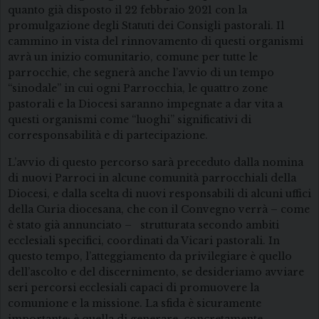
quanto già disposto il 22 febbraio 2021 con la
promulgazione degli Statuti dei Consigli pastorali. Il
cammino in vista del rinnovamento di questi organismi
avrà un inizio comunitario, comune per tutte le
parrocchie, che segnerà anche l’avvio di un tempo
“sinodale” in cui ogni Parrocchia, le quattro zone
pastorali e la Diocesi saranno impegnate a dar vita a
questi organismi come “luoghi” significativi di
corresponsabilità e di partecipazione.
L’avvio di questo percorso sarà preceduto dalla nomina
di nuovi Parroci in alcune comunità parrocchiali della
Diocesi, e dalla scelta di nuovi responsabili di alcuni uffici
della Curia diocesana, che con il Convegno verrà – come
è stato già annunciato – strutturata secondo ambiti
ecclesiali specifici, coordinati da Vicari pastorali. In
questo tempo, l’atteggiamento da privilegiare è quello
dell’ascolto e del discernimento, se desideriamo avviare
seri percorsi ecclesiali capaci di promuovere la
comunione e la missione. La sfida è sicuramente
importante: è quella di generare, concretamente,