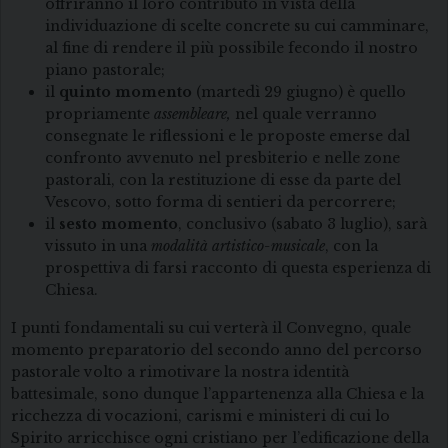
offriranno il loro contributo in vista della
individuazione di scelte concrete su cui camminare,
al fine di rendere il più possibile fecondo il nostro
piano pastorale;
il
quinto momento
(martedì 29 giugno) è quello
propriamente
assembleare,
nel quale verranno
consegnate le riflessioni e le proposte emerse dal
confronto avvenuto nel presbiterio e nelle zone
pastorali, con la restituzione di esse da parte del
Vescovo, sotto forma di sentieri da percorrere;
il
sesto momento
, conclusivo (sabato 3 luglio), sarà
vissuto in una
modalità artistico-musicale
, con la
prospettiva di farsi racconto di questa esperienza di
Chiesa.
I punti fondamentali su cui verterà il Convegno, quale
momento preparatorio del secondo anno del percorso
pastorale volto a rimotivare la nostra identità
battesimale, sono dunque l’appartenenza alla Chiesa e la
ricchezza di vocazioni, carismi e ministeri di cui lo
Spirito arricchisce ogni cristiano per l’edificazione della