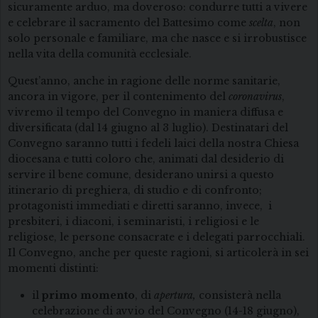
sicuramente arduo, ma doveroso: condurre tutti a vivere
e celebrare il sacramento del Battesimo come
scelta
, non
solo personale e familiare, ma che nasce e si irrobustisce
nella vita della comunità ecclesiale.
Quest’anno, anche in ragione delle norme sanitarie,
ancora in vigore, per il contenimento del
coronavirus
,
vivremo il tempo del Convegno in maniera diffusa e
diversificata (dal 14 giugno al 3 luglio). Destinatari del
Convegno saranno tutti i fedeli laici della nostra Chiesa
diocesana e tutti coloro che, animati dal desiderio di
servire il bene comune, desiderano unirsi a questo
itinerario di preghiera, di studio e di confronto;
protagonisti immediati e diretti saranno, invece, i
presbiteri, i diaconi, i seminaristi, i religiosi e le
religiose, le persone consacrate e i delegati parrocchiali.
Il Convegno, anche per queste ragioni, si articolerà in sei
momenti distinti:
il
primo momento
, di
apertura,
consisterà nella
celebrazione di avvio del Convegno (14-18 giugno),