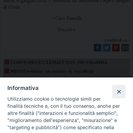
Melfi, 6 giugno 2021 –
Solennità del Santissimo Corpo e Sangue
di Cristo
.
+ Ciro Fanelli
Vescovo
condividi su...
CONVEGNO ECCLESIALE 2021- PROGRAMMA
MEDDI.webinar. un mosaio di voci.Melfi
Informativa
Utilizziamo cookie o tecnologie simili per
finalità tecniche e, con il tuo consenso, anche per
altre finalità ("interazioni e funzionalità semplici",
"miglioramento dell'esperienza", "misurazione" e
Diocesi di Melfi Rapolla Venosa
"targeting e pubblicità") come specificato nella