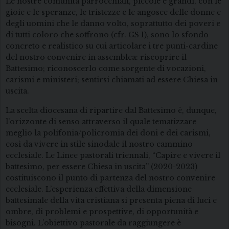
Le nostre comunità parrocchiali, piccole e grandi, con le
gioie e le speranze, le tristezze e le angosce delle donne e
degli uomini che le danno volto, soprattutto dei poveri e
di tutti coloro che soffrono (cfr. GS 1), sono lo sfondo
concreto e realistico su cui articolare i tre punti-cardine
del nostro convenire in assemblea: riscoprire il
Battesimo; riconoscerlo come sorgente di vocazioni,
carismi e ministeri; sentirsi chiamati ad essere Chiesa in
uscita.
La scelta diocesana di ripartire dal Battesimo è, dunque,
l’orizzonte di senso attraverso il quale tematizzare
meglio la polifonia/policromia dei doni e dei carismi,
così da vivere in stile sinodale il nostro cammino
ecclesiale. Le Linee pastorali triennali, “Capire e vivere il
battesimo, per essere Chiesa in uscita” (2020-2023)
costituiscono il punto di partenza del nostro convenire
ecclesiale. L’esperienza effettiva della dimensione
battesimale della vita cristiana si presenta piena di luci e
ombre, di problemi e prospettive, di opportunità e
bisogni. L’obiettivo pastorale da raggiungere è