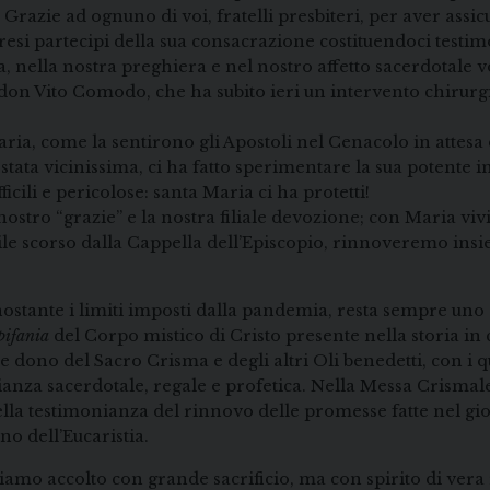
 Grazie ad ognuno di voi, fratelli presbiteri, per aver assic
resi partecipi della sua consacrazione costituendoci testi
ella nostra preghiera e nel nostro affetto sacerdotale vogl
n Vito Comodo, che ha subito ieri un intervento chirurgico;
ia, come la sentirono gli Apostoli nel Cenacolo in attesa 
 stata vicinissima, ci ha fatto sperimentare la sua potente
cili e pericolose: santa Maria ci ha protetti!
ostro “grazie” e la nostra filiale devozione; con Maria vi
ile scorso dalla Cappella dell’Episcopio, rinnoveremo insie
stante i limiti imposti dalla pandemia, resta sempre uno d
pifania
del Corpo mistico di Cristo presente nella storia in
e dono del Sacro Crisma e degli altri Oli benedetti, con i
ianza sacerdotale, regale e profetica. Nella Messa Crismal
bella testimonianza del rinnovo delle promesse fatte nel gi
no dell’Eucaristia.
iamo accolto con grande sacrificio, ma con spirito di vera