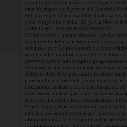
in continuità con le indicazioni che già vi ho 
data 30 giugno u.s. il parere del Consiglio Presb
Religiose e per la ripresa delle attività pastora
civili competenti e della CEI, per la Diocesi d
1. FESTE RELIGIOSE E PROCESSIONI.
Fermo restando quanto disposto a livello dioce
svolgimento delle processioni religiose”, soprat
stabilito, e cioè: Le processioni e le feste relig
anche quelle manifestazioni che prevedano, pur 
provveda invece ad esempio a programmare mom
Eventuali trasferimenti di statue avvengano s
Il divieto delle feste patronali è motivato anch
utilizzando le offerte della gente mentre si acc
l’attenzione caritativa verso i più bisognosi, 
deve esserci nell’ora presente, caratterizzata da
2. ATTIVITÀ PASTORALI ORDINARIE, ITIN
Si potranno avviare i percorsi di catechesi, fo
tutte le prescrizioni sanitarie per contenere 
distanziamento fisico e usando i dispositivi san
3. CELEBRAZIONE DELLE PRIME CONFESS