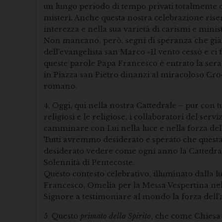
un lungo periodo di tempo privati totalmente del
misteri. Anche questa nostra celebrazione risen
interezza e nella sua varietà di carismi e minist
Non mancano, però, segni di speranza che già 
dell’evangelista san Marco «Il vento cessò e ci
queste parole Papa Francesco è entrato la sera
in Piazza san Pietro dinanzi al miracoloso Croc
romano.
4. Oggi, qui nella nostra Cattedrale – pur con tu
religiosi e le religiose, i collaboratori del se
camminare con Lui nella luce e nella forza dell
Tutti avremmo desiderato e sperato che questa 
desiderato vedere come ogni anno la Cattedrale
Solennità di Pentecoste.
Questo contesto celebrativo, illuminato dalla 
Francesco, Omelia per la Messa Vespertina nella 
Signore a testimoniare al mondo la forza dell’a
5. Questo
primato dello Spirito
, che come Chiesa 