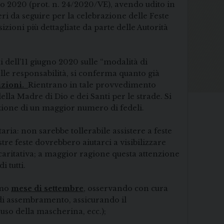
gno 2020 (prot. n. 24/2020/VE), avendo udito in
teri da seguire per la celebrazione delle Feste
sizioni più dettagliate da parte delle Autorità
 dell’11 giugno 2020 sulle “modalità di
delle responsabilità, si conferma quanto già
zioni.
Rientrano in tale provvedimento
lla Madre di Dio e dei Santi per le strade. Si
ione di un maggior numero di fedeli.
aria: non sarebbe tollerabile assistere a feste
tre feste dovrebbero aiutarci a visibilizzare
 caritativa; a maggior ragione questa attenzione
i tutti.
imo
mese di settembre
, osservando con cura
 di assembramento, assicurando il
 uso della mascherina, ecc.);