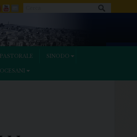
Cerca
ok
tter
Feeds
Youtube
Mail
 PASTORALE
SINODO
IOCESANI