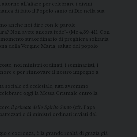
attorno all’altare per celebrare i divini
anca di fatto il Popolo santo di Dio nella sua
amo anche noi dire con le parole
paura? Non avete ancora fede”» (Mc 4,39-41). Con
l momento straordinario di preghiera solitaria
cona della Vergine Maria, salute del popolo
oste, noi ministri ordinati, i seminaristi, i
 Signore e per rinnovare il nostro impegno a
a sociale ed ecclesiale; tutti avremmo
 celebrare oggi la Messa Crismale entro la
scere
il primato dello Spirito Santo
(cfr. Papa
ttezzati e di ministri ordinati inviati dal
io e coerenza, è la grande realtà di grazia già