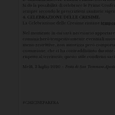
Si dà la possibilità di celebrare le Prime Con
sempre secondo le prescrizioni sanitarie vigent
4. CELEBRAZIONE DELLE CRESIME.
La Celebrazione delle Cresime rimane
tempo
Nel momento in cui sarà necessario apportare m
comunicherò tempestivamente eventuali nuove 
meno restrittive, non autorizza però comportamen
comunione, che ci ha contraddistinto durante q
rispetto al territorio; questo stile condiviso s
Melfi, 3 luglio 2020 –
Festa di San Tommaso Aposto
#CHICISEPARERA