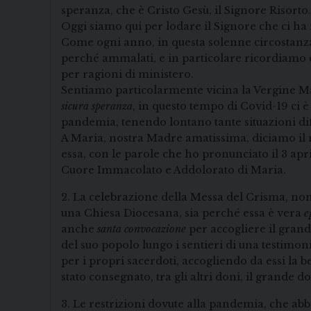
speranza, che è Cristo Gesù, il Signore Risorto.
Oggi siamo qui per lodare il Signore che ci ha 
Come ogni anno, in questa solenne circostanza, n
perché ammalati, e in particolare ricordiamo do
per ragioni di ministero.
Sentiamo particolarmente vicina la Vergine Mar
sicura speranza
, in questo tempo di Covid-19 ci è
pandemia, tenendo lontano tante situazioni diffi
A Maria, nostra Madre amatissima, diciamo il n
essa, con le parole che ho pronunciato il 3 apr
Cuore Immacolato e Addolorato di Maria.
2. La celebrazione della Messa del Crisma, nono
una Chiesa Diocesana, sia perché essa è vera
e
anche
santa convocazione
per accogliere il grand
del suo popolo lungo i sentieri di una testimon
per i propri sacerdoti, accogliendo da essi la 
stato consegnato, tra gli altri doni, il grande do
3. Le restrizioni dovute alla pandemia, che abb