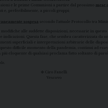
fessioni e le prime Comunioni a partire dal prossimo
mese d
i e, preferibilmente, a piccoli gruppi;
raneamente sospesa
secondo l’attuale Protocollo tra Minis
odifiche alle suddette disposizioni, necessarie in questo
indicazioni. Questa fase, che sembra caratterizzata da u
ti superficiali e interpretazioni arbitrarie delle disposizi
uesto difficile momento della pandemia, continui ad esser
arà più eloquente di qualsiasi proclama fatto soltanto di par
lo.
✠ Ciro Fanelli
Vescovo