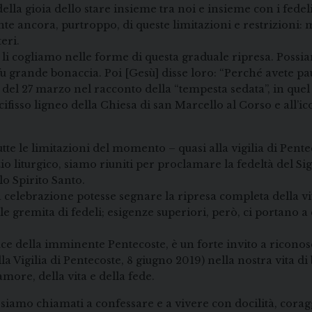
la gioia dello stare insieme tra noi e insieme con i fedeli 
te ancora, purtroppo, di queste limitazioni e restrizioni: m
eri.
li cogliamo nelle forme di questa graduale ripresa. Possi
 fu grande bonaccia. Poi [Gesù] disse loro: “Perché avete 
 del 27 marzo nel racconto della “tempesta sedata”, in que
ifisso ligneo della Chiesa di san Marcello al Corso e all’i
tte le limitazioni del momento – quasi alla vigilia di Pentec
rvizio liturgico, siamo riuniti per proclamare la fedeltà del
o Spirito Santo.
celebrazione potesse segnare la ripresa completa della vit
 gremita di fedeli; esigenze superiori, però, ci portano a
luce della imminente Pentecoste, è un forte invito a ricono
Vigilia di Pentecoste, 8 giugno 2019) nella nostra vita di ba
more, della vita e della fede.
siamo chiamati a confessare e a vivere con docilità, coragg