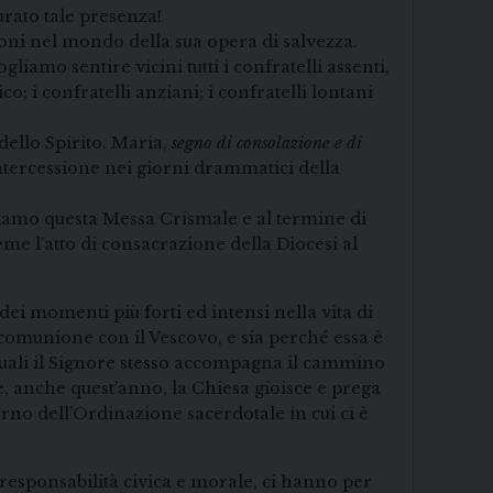
urato tale presenza!
moni nel mondo della sua opera di salvezza.
iamo sentire vicini tutti i confratelli assenti,
 i confratelli anziani; i confratelli lontani
dello Spirito. Maria,
segno di consolazione e di
 intercessione nei giorni drammatici della
viamo questa Messa Crismale e al termine di
me l’atto di consacrazione della Diocesi al
ei momenti più forti ed intensi nella vita di
 comunione con il Vescovo, e sia perché essa è
 quali il Signore stesso accompagna il cammino
e, anche quest’anno, la Chiesa gioisce e prega
orno dell’Ordinazione sacerdotale in cui ci è
 responsabilità civica e morale, ci hanno per