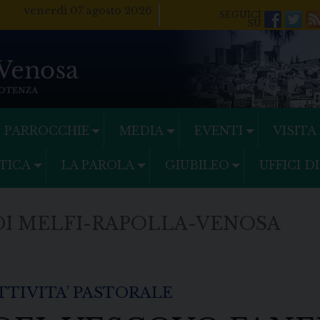
venerdì 07 agosto 2026
Facebo
Twi
PARROCCHIE
MEDIA
EVENTI
VISITA
TICA
LA PAROLA
GIUBILEO
UFFICI D
DI MELFI-RAPOLLA-VENOSA
ATTIVITA’ PASTORALE