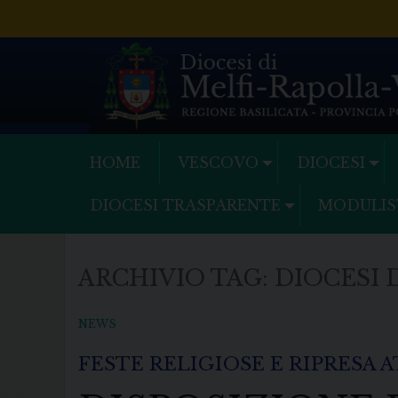
Skip
to
content
HOME
VESCOVO
DIOCESI
DIOCESI TRASPARENTE
MODULIS
ARCHIVIO TAG:
DIOCESI 
NEWS
FESTE RELIGIOSE E RIPRESA 