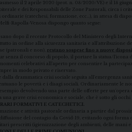
trasmesso il 2 aprile 2020 (prot. n. 08/2020/VE) e il 18 giu
iterale e dei Responsabili delle Zone Pastorali, circa i cri
li ordinarie (catechesi, formazione, ecc…), in attesa di dispo
i Melfi-Rapolla-Venosa dispongo quanto segue:
sano dopo il recente Protocollo del Ministero degli Interni
tutto in ordine alla sicurezza sanitaria e all’attribuzione 
iose (patronali e non),
restano sospese fino a nuove disposi
senza il concorso di popolo, il portare la statua/l’icona de
enti celebrativi all’aperto per consentire la partecipaz
empre in modo privato e riservato.
e dalla drammatica crisi sociale seguita all’emergenza sanit
entuano le povertà e i disagi sociali. Ordinariamente le nos
ad esempio devolvendo una parte delle offerte per un’opera
 una grave crisi economica e sociale, che è sotto gli occhi d
ERARI FORMATIVI E CATECHETICI.
rmazione e attività pastorale ordinaria a partire dal pross
la diffusione del contagio da Covid-19, evitando ogni forma
itari prescritti (igienizzazione degli ambienti, delle mani e
IONI E DELLE PRIME COMUNIONI.