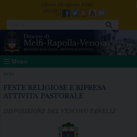
Skip
sabato 08 agosto 2026
to
Facebook
Twitter
Feeds
Youtube
Mail
content
Cerca
Menu
NEWS
FESTE RELIGIOSE E RIPRESA
ATTIVITA’ PASTORALE
DISPOSIZIONE DEL VESCOVO FANELLI