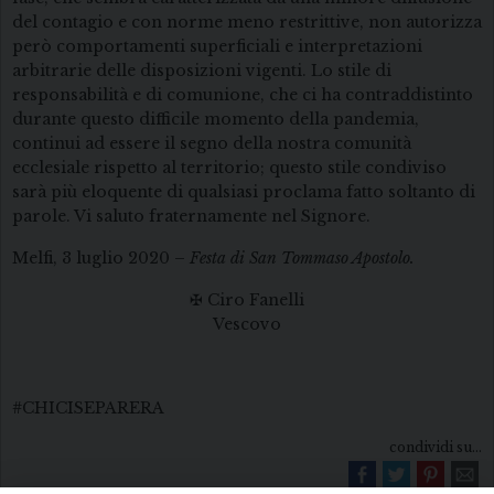
del contagio e con norme meno restrittive, non autorizza
però comportamenti superficiali e interpretazioni
arbitrarie delle disposizioni vigenti. Lo stile di
responsabilità e di comunione, che ci ha contraddistinto
durante questo difficile momento della pandemia,
continui ad essere il segno della nostra comunità
ecclesiale rispetto al territorio; questo stile condiviso
sarà più eloquente di qualsiasi proclama fatto soltanto di
parole. Vi saluto fraternamente nel Signore.
Melfi, 3 luglio 2020 –
Festa di San Tommaso Apostolo.
✠ Ciro Fanelli
Vescovo
#CHICISEPARERA
condividi su...