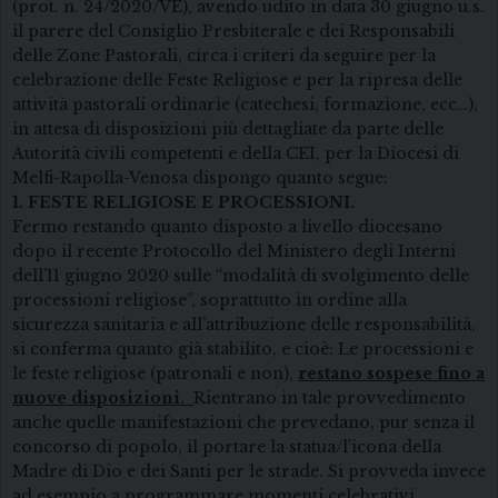
(prot. n. 24/2020/VE), avendo udito in data 30 giugno u.s.
il parere del Consiglio Presbiterale e dei Responsabili
delle Zone Pastorali, circa i criteri da seguire per la
celebrazione delle Feste Religiose e per la ripresa delle
attività pastorali ordinarie (catechesi, formazione, ecc…),
in attesa di disposizioni più dettagliate da parte delle
Autorità civili competenti e della CEI, per la Diocesi di
Melfi-Rapolla-Venosa dispongo quanto segue:
1. FESTE RELIGIOSE E PROCESSIONI.
Fermo restando quanto disposto a livello diocesano
dopo il recente Protocollo del Ministero degli Interni
dell’11 giugno 2020 sulle “modalità di svolgimento delle
processioni religiose”, soprattutto in ordine alla
sicurezza sanitaria e all’attribuzione delle responsabilità,
si conferma quanto già stabilito, e cioè: Le processioni e
le feste religiose (patronali e non),
restano sospese fino a
nuove disposizioni.
Rientrano in tale provvedimento
anche quelle manifestazioni che prevedano, pur senza il
concorso di popolo, il portare la statua/l’icona della
Madre di Dio e dei Santi per le strade. Si provveda invece
ad esempio a programmare momenti celebrativi