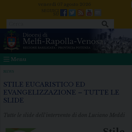
Skip
venerdì 07 agosto 2026
to
Facebook
Twitter
Feeds
Youtube
Mail
content
Cerca
Menu
NEWS
STILE EUCARISTICO ED
EVANGELIZZAZIONE – TUTTE LE
SLIDE
Tutte le slide dell'intervento di don Luciano Meddi