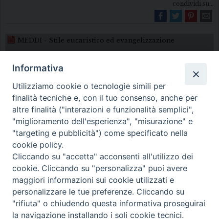
condividi su...
MEDDI - Stile eucaristico ed evangelizzazione
Informativa
Utilizziamo cookie o tecnologie simili per
finalità tecniche e, con il tuo consenso, anche per
altre finalità ("interazioni e funzionalità semplici",
"miglioramento dell'esperienza", "misurazione" e
Diocesi di Melfi Rapolla Venosa
"targeting e pubblicità") come specificato nella
cookie policy.
• Largo Duomo, 12 - 85025 MELFI (PZ) •
Cliccando su "accetta" acconsenti all'utilizzo dei
Tel. 0972238604
cookie. Cliccando su "personalizza" puoi avere
PEC ufficiale della Diocesi:
maggiori informazioni sui cookie utilizzati e
personalizzare le tue preferenze. Cliccando su
diocesi.melfi_rapolla_venosa@legalmail.it
"rifiuta" o chiudendo questa informativa proseguirai
la navigazione installando i soli cookie tecnici.