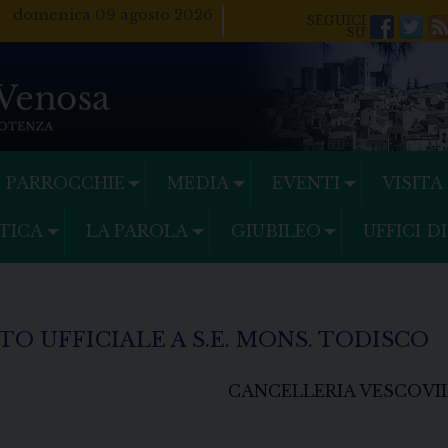
domenica 09 agosto 2026
Facebo
Twi
PARROCCHIE
MEDIA
EVENTI
VISITA
TICA
LA PAROLA
GIUBILEO
UFFICI D
O UFFICIALE A S.E. MONS. TODISCO
CANCELLERIA VESCOVIL