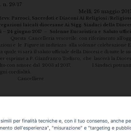
Prot. n.
elfi, 26 maggio 201
Revv. Parroci, Sacerdoti e Diaconi
Ai Religiosi /Religios
egazioni laicali diocesane
Ai Sigg. Sindaci della Dioce
i – 24 giugno 2017 – Solenne Eucaristica e Saluto uffici
Questa Cancelleria vescovile, con riferimento all’ogge
tuzioni e le Figure in indirizzo alla solenne celebrazione 
 quale vi sarà il saluto ufficiale della Diocesi e di tutte le 
prime a P. Gianfranco Todisco, che lascerà la Diocesi i
 svolto con amore dal 2003 al 2017. I Sindaci potrann
ni cordialità. Mons.
lliere
imili per finalità tecniche e, con il tuo consenso, anche per 
amento dell'esperienza", "misurazione" e "targeting e pubbli