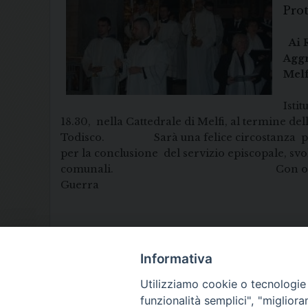
M
Ai 
Aggr
Melf
Isti
18.30, nella Cattedrale di Melfi, al termine della
Todisco. Sarà una felice circostanza per es
per la conclusione del servizio episcopale,
comunali. Con og
Guerra Cance
Informativa
Utilizziamo cookie o tecnologie s
funzionalità semplici", "miglior