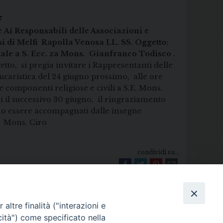
 29/17
7
e
Ai Responsabili delle Associazioni e
si di Melfi Rapolla Venosa
LL. SS.
Oggetto:
ale a S. Ecc. za
Mons. Gianfranco Todisco .
tto, si pregia invitare i Rappresentanti delle
Eucaristica del 24 giugno prossimo, alle ore
sue componenti religiose e civili a S.E. Mons.
l successivo 30 giugno, il ringraziamento
o essere accompagnati dalle insegne
 Ciro
condividi su...
altre finalità ("interazioni e
cità") come specificato nella