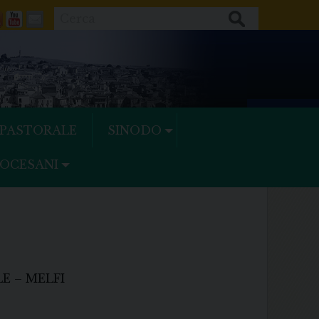
Cerca
ok
tter
Feeds
Youtube
Mail
 PASTORALE
SINODO
IOCESANI
E – MELFI