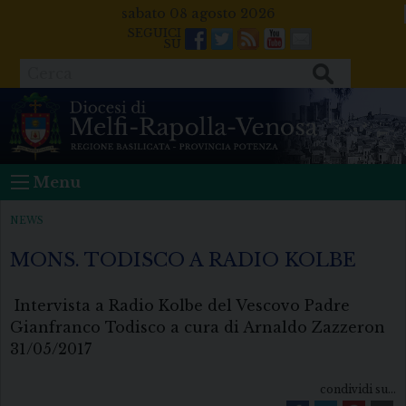
Skip
sabato 08 agosto 2026
to
Facebook
Twitter
Feeds
Youtube
Mail
content
Cerca
Menu
NEWS
MONS. TODISCO A RADIO KOLBE
Intervista a Radio Kolbe del Vescovo Padre
Gianfranco Todisco a cura di Arnaldo Zazzeron
31/05/2017
condividi su...