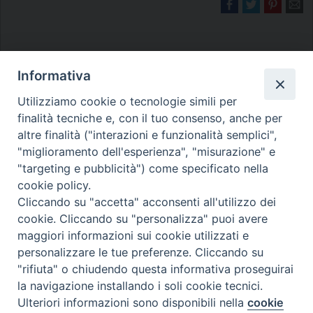
Informativa
Utilizziamo cookie o tecnologie simili per
finalità tecniche e, con il tuo consenso, anche per
Diocesi di Melfi Rapolla Venosa
altre finalità ("interazioni e funzionalità semplici",
• Largo Duomo, 12 - 85025 MELFI (PZ) •
"miglioramento dell'esperienza", "misurazione" e
"targeting e pubblicità") come specificato nella
Tel. 0972238604
cookie policy.
PEC ufficiale della Diocesi:
Cliccando su "accetta" acconsenti all'utilizzo dei
diocesi.melfi_rapolla_venosa@legalmail.it
cookie. Cliccando su "personalizza" puoi avere
maggiori informazioni sui cookie utilizzati e
personalizzare le tue preferenze. Cliccando su
"rifiuta" o chiudendo questa informativa proseguirai
la navigazione installando i soli cookie tecnici.
Ulteriori informazioni sono disponibili nella
cookie
Preferenze Cookie