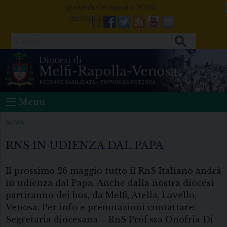
Skip
giovedì 06 agosto 2026
to
Facebook
Twitter
Feeds
Youtube
Mail
content
Cerca
Menu
NEWS
RNS IN UDIENZA DAL PAPA
Il prossimo 26 maggio tutto il RnS Italiano andrà
in udienza dal Papa. Anche dalla nostra diocesi
partiranno dei bus, da Melfi, Atella, Lavello,
Venosa. Per info e prenotazioni contattare:
Segretaria diocesana – RnS Prof.ssa Onofria Di