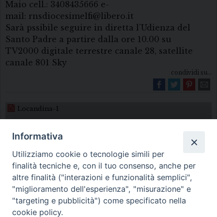
Maio cell.: 3408435666 e-
mail: rnsdiocesimelfi@libero.it
Sarà pssibile seguire in diretta l’Udienza del
Santo Padre a partire dalla ore 10.00 su
TV2000 digitale terrestre canale 28, satellite
canale 801 Sky
condividi su...
Locandina-1
Informativa
Utilizziamo cookie o tecnologie simili per
finalità tecniche e, con il tuo consenso, anche per
altre finalità ("interazioni e funzionalità semplici",
"miglioramento dell'esperienza", "misurazione" e
Diocesi di Melfi Rapolla Venosa
"targeting e pubblicità") come specificato nella
cookie policy.
• Largo Duomo, 12 - 85025 MELFI (PZ) •