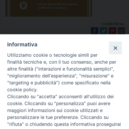
condividi su...
Informativa
Utilizziamo cookie o tecnologie simili per
finalità tecniche e, con il tuo consenso, anche per
altre finalità ("interazioni e funzionalità semplici",
"miglioramento dell'esperienza", "misurazione" e
Diocesi di Melfi Rapolla Venosa
"targeting e pubblicità") come specificato nella
cookie policy.
• Largo Duomo, 12 - 85025 MELFI (PZ) •
Cliccando su "accetta" acconsenti all'utilizzo dei
Tel. 0972238604
cookie. Cliccando su "personalizza" puoi avere
PEC ufficiale della Diocesi:
maggiori informazioni sui cookie utilizzati e
personalizzare le tue preferenze. Cliccando su
diocesi.melfi_rapolla_venosa@legalmail.it
"rifiuta" o chiudendo questa informativa proseguirai