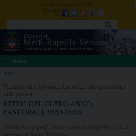
Skip
sabato 08 agosto 2026
to
Facebook
Twitter
Feeds
Youtube
Mail
content
Cerca
Menu
NEWS
Vangelo di Giovanni: Incontri che generano
vita nuova
RITIRI DEL CLERO ANNO
PASTORALE 2021-2022
Predicati dal prof. Padre Lorenzo Gasparro C.Ss.R.,
docente di Sacra Scrittura