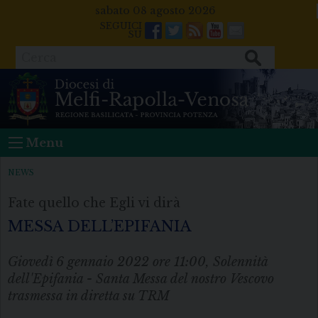
Skip
sabato 08 agosto 2026
to
Facebook
Twitter
Feeds
Youtube
Mail
content
Cerca
Menu
NEWS
Fate quello che Egli vi dirà
MESSA DELL’EPIFANIA
Giovedì 6 gennaio 2022 ore 11:00, Solennità
dell'Epifania - Santa Messa del nostro Vescovo
trasmessa in diretta su TRM