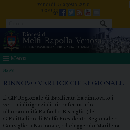
Skip
venerdì 07 agosto 2026
to
Facebook
Twitter
Feeds
Youtube
Mail
content
Cerca
Menu
NEWS
RINNOVO VERTICE CIF REGIONALE
Il CIF Regionale di Basilicata ha rinnovato i
veritici dirigenziali riconfermando
all’unanimità Raffaella Bisceglia (del
CIF cittadino di Melfi) Presidente Regionale e
Consigliera Nazionale, ed eleggendo Marilena