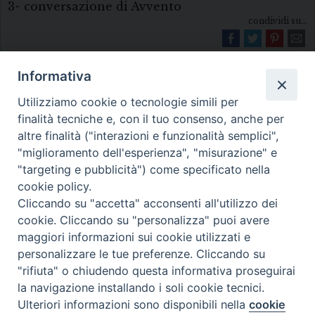
3^ conversazione di Avvento
condividi su...
Informativa
Utilizziamo cookie o tecnologie simili per
finalità tecniche e, con il tuo consenso, anche per
altre finalità ("interazioni e funzionalità semplici",
"miglioramento dell'esperienza", "misurazione" e
Diocesi di Melfi Rapolla Venosa
"targeting e pubblicità") come specificato nella
• Largo Duomo, 12 - 85025 MELFI (PZ) •
cookie policy.
Cliccando su "accetta" acconsenti all'utilizzo dei
Tel. 0972238604
cookie. Cliccando su "personalizza" puoi avere
PEC ufficiale della Diocesi:
maggiori informazioni sui cookie utilizzati e
diocesi.melfi_rapolla_venosa@legalmail.it
personalizzare le tue preferenze. Cliccando su
"rifiuta" o chiudendo questa informativa proseguirai
la navigazione installando i soli cookie tecnici.
Ulteriori informazioni sono disponibili nella
cookie
Preferenze Cookie