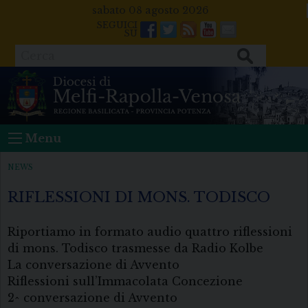
Skip
sabato 08 agosto 2026
to
Facebook
Twitter
Feeds
Youtube
Mail
content
Cerca
Menu
NEWS
RIFLESSIONI DI MONS. TODISCO
Riportiamo in formato audio quattro riflessioni
di mons. Todisco trasmesse da Radio Kolbe
La conversazione di Avvento
Riflessioni sull’Immacolata Concezione
2^ conversazione di Avvento