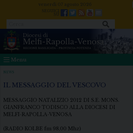
Skip
venerdì 07 agosto 2026
to
Facebook
Twitter
Feeds
Youtube
Mail
content
Cerca
Menu
NEWS
IL MESSAGGIO DEL VESCOVO
MESSAGGIO NATALIZIO 2012 DI S.E. MONS.
GIANFRANCO TODISCO ALLA DIOCESI DI
MELFI-RAPOLLA-VENOSA
(RADIO KOLBE fm 98,00 Mhz)