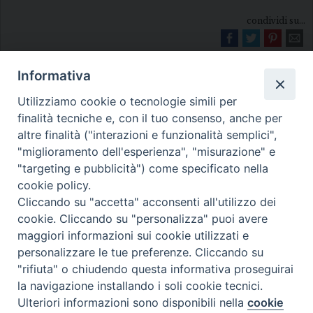
condividi su...
Informativa
Utilizziamo cookie o tecnologie simili per
finalità tecniche e, con il tuo consenso, anche per
altre finalità ("interazioni e funzionalità semplici",
"miglioramento dell'esperienza", "misurazione" e
Diocesi di Melfi Rapolla Venosa
"targeting e pubblicità") come specificato nella
• Largo Duomo, 12 - 85025 MELFI (PZ) •
cookie policy.
Cliccando su "accetta" acconsenti all'utilizzo dei
Tel. 0972238604
cookie. Cliccando su "personalizza" puoi avere
PEC ufficiale della Diocesi:
maggiori informazioni sui cookie utilizzati e
diocesi.melfi_rapolla_venosa@legalmail.it
personalizzare le tue preferenze. Cliccando su
"rifiuta" o chiudendo questa informativa proseguirai
la navigazione installando i soli cookie tecnici.
Ulteriori informazioni sono disponibili nella
cookie
Preferenze Cookie