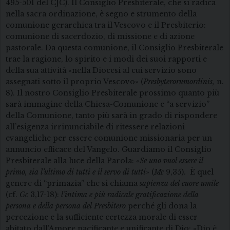
495-501 del CJC). Il Consiglio Presbiterale, che si radica
nella sacra ordinazione, è segno e strumento della
comunione gerarchica tra il Vescovo e il Presbiterio:
comunione di sacerdozio, di missione e di azione
pastorale. Da questa comunione, il Consiglio Presbiterale
trae la ragione, lo spirito e i modi dei suoi rapporti e
della sua attività «nella Diocesi al cui servizio sono
assegnati sotto il proprio Vescovo» (
Presbyterorumordinis,
n.
8). Il nostro Consiglio Presbiterale prossimo quanto più
sarà immagine della Chiesa-Comunione e “a servizio”
della Comunione, tanto più sarà in grado di rispondere
all’esigenza irrinunciabile di ritessere relazioni
evangeliche per essere comunione missionaria per un
annuncio efficace del Vangelo. Guardiamo il Consiglio
Presbiterale alla luce della Parola: «
Se uno vuol essere il
primo, sia l’ultimo di tutti e il servo di tutti
» (
Mc
9,35). È quel
genere di “primazia” che si chiama
sapienza del cuore umile
(cf.
Gc
3,17-18):
l’intima e più radicale gratificazione della
persona e della persona del Presbitero
perché gli dona la
percezione e la sufficiente certezza morale di esser
abitato dall’Amore pacificante e unificante di Dio: «Dio è