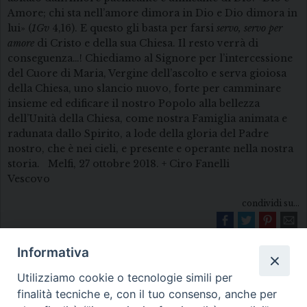
Amore; chi sta nell’amore dimora in Dio e Dio dimora in
lui» (
1Gv
4,16). E questo gli basta per farsi
servo, servo per
amore
di Cristo e della sua Chiesa. Il resto verrà di
conseguenza…! Chiediamo al Signore per l’intercessione
del Cuore di Maria, Vergine dell’ascolto e serva gioiosa
della Chiesa, uno slancio nuovo, forte per camminare
insieme ed edificare il nostro Popolo alla bellezza
dell’Unità della Chiesa, come nostra Famiglia animata e
radunata dallo Spirito, a lode della gloria del Padre
nostro, che è nei cieli, e presente e operante nella nostra
storia. Melfi, 27 ottobre 2018. + Ciro Fanelli
Vescovo
condividi su...
Informativa
Utilizziamo cookie o tecnologie simili per
finalità tecniche e, con il tuo consenso, anche per