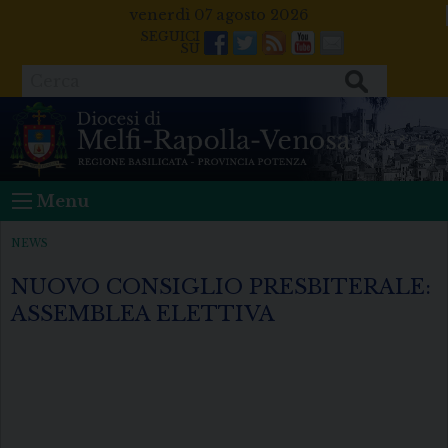
Skip
venerdì 07 agosto 2026
to
Facebook
Twitter
Feeds
Youtube
Mail
content
Cerca
Menu
NEWS
NUOVO CONSIGLIO PRESBITERALE:
ASSEMBLEA ELETTIVA