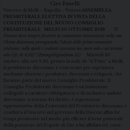
Ciro Fanelli
Vescovo di Melfi – Rapolla – Venosa
ASSEMBLEA
PRESBITERALE ELETTIVA
IN VISTA DELLA
COSTITUZIONE DEL
NUOVO CONSIGLIO
PRESBITERALE
MELFI 30 OTTOBRE 2018
“Il
Vescovo deve sempre favorire
la comunione missionaria nella sua
Chiesa diocesana
perseguendo l’ideale delle prime comunità
cristiane,
nelle quali i credenti avevano
un cuore solo e un’anima
sola (cfr At 4,32)”
(Evangeliigaudium 31)
Martedì 30
ottobre, alle ore 9.30, presso la sede de “il Tetto” a Melfi,
il presbiterio diocesano è convocato per esprimere
mediante elezioni i presbiteri, diocesani e religiosi, che
faranno parte del nuovo Consiglio Presbiterale. Il
Consiglio Presbiterale diocesano è un’istituzione
collegiale a carattere obbligatorio e di esclusivo ambito
diocesano. A norma del diritto, è espressione
rappresentativa
della Fraternità del Presbiterio diocesano e
coadiuva il Vescovo nel governo della Diocesi affinché
venga promosso nel modo più efficace il bene pastorale
della porzione del Popolo di Dio a lui affidata (cf. cann.