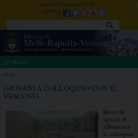
Skip
giovedì 06 agosto 2026
to
Facebook
Twitter
Feeds
Youtube
Mail
content
Cerca
Menu
NEWS
GIOVANI A COLLOQUIO CON IL
VESCOVO
Ricco di
spunti di
riflessione
il colloquio