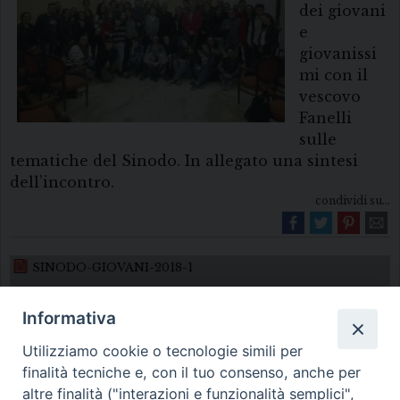
dei giovani
e
giovanissi
mi con il
vescovo
Fanelli
sulle
tematiche del Sinodo. In allegato una sintesi
dell’incontro.
condividi su...
SINODO-GIOVANI-2018-1
Informativa
Utilizziamo cookie o tecnologie simili per
finalità tecniche e, con il tuo consenso, anche per
altre finalità ("interazioni e funzionalità semplici",