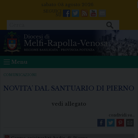
Skip
sabato 08 agosto 2026
to
Facebook
Twitter
Feeds
Youtube
Mail
content
Cerca
Menu
COMUNICAZIONI
NOVITA’ DAL SANTUARIO DI PIERNO
vedi allegato
condividi su...