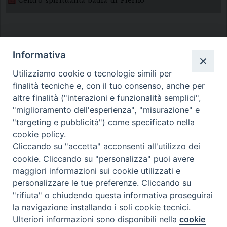
Centro-spiritualità-badia-di-Pierno
Informativa
Utilizziamo cookie o tecnologie simili per
finalità tecniche e, con il tuo consenso, anche per
Diocesi di Melfi Rapolla Venosa
altre finalità ("interazioni e funzionalità semplici",
"miglioramento dell'esperienza", "misurazione" e
• Largo Duomo, 12 - 85025 MELFI (PZ) •
"targeting e pubblicità") come specificato nella
Tel. 0972238604
cookie policy.
PEC ufficiale della Diocesi:
Cliccando su "accetta" acconsenti all'utilizzo dei
cookie. Cliccando su "personalizza" puoi avere
diocesi.melfi_rapolla_venosa@legalmail.it
maggiori informazioni sui cookie utilizzati e
personalizzare le tue preferenze. Cliccando su
"rifiuta" o chiudendo questa informativa proseguirai
la navigazione installando i soli cookie tecnici.
Ulteriori informazioni sono disponibili nella
cookie
Preferenze Cookie