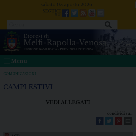
Skip
sabato 08 agosto 2026
to
Facebook
Twitter
Feeds
Youtube
Mail
content
Cerca
Menu
COMUNICAZIONI
CAMPI ESTIVI
VEDI ALLEGATI
condividi su...