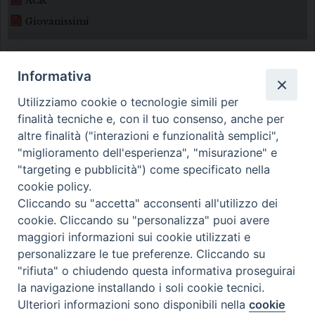
ACR
Giovanissimi
Informativa
Utilizziamo cookie o tecnologie simili per
finalità tecniche e, con il tuo consenso, anche per
altre finalità ("interazioni e funzionalità semplici",
"miglioramento dell'esperienza", "misurazione" e
Diocesi di Melfi Rapolla Venosa
"targeting e pubblicità") come specificato nella
• Largo Duomo, 12 - 85025 MELFI (PZ) •
cookie policy.
Tel. 0972238604
Cliccando su "accetta" acconsenti all'utilizzo dei
cookie. Cliccando su "personalizza" puoi avere
PEC ufficiale della Diocesi:
maggiori informazioni sui cookie utilizzati e
diocesi.melfi_rapolla_venosa@legalmail.it
personalizzare le tue preferenze. Cliccando su
"rifiuta" o chiudendo questa informativa proseguirai
la navigazione installando i soli cookie tecnici.
Ulteriori informazioni sono disponibili nella
cookie
Preferenze Cookie