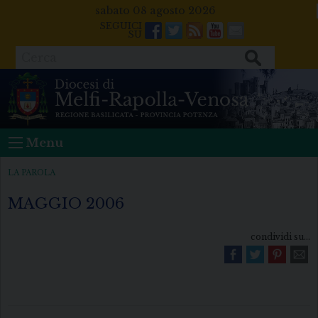
Skip
sabato 08 agosto 2026
to
Facebook
Twitter
Feeds
Youtube
Mail
content
Cerca
Menu
LA PAROLA
MAGGIO 2006
condividi su...