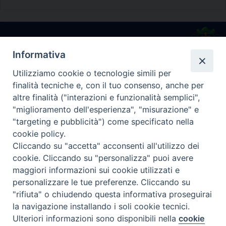
Diocesi di Melfi Rapolla Venosa
Informativa
• Largo Duomo, 12 - 85025 MELFI (PZ) •
Utilizziamo cookie o tecnologie simili per
Tel. 0972238604
finalità tecniche e, con il tuo consenso, anche per
PEC ufficiale della Diocesi:
altre finalità ("interazioni e funzionalità semplici",
diocesi.melfi_rapolla_venosa@legalmail.it
"miglioramento dell'esperienza", "misurazione" e
"targeting e pubblicità") come specificato nella
cookie policy.
Cliccando su "accetta" acconsenti all'utilizzo dei
cookie. Cliccando su "personalizza" puoi avere
maggiori informazioni sui cookie utilizzati e
personalizzare le tue preferenze. Cliccando su
"rifiuta" o chiudendo questa informativa proseguirai
la navigazione installando i soli cookie tecnici.
Ulteriori informazioni sono disponibili nella
cookie
Preferenze Cookie