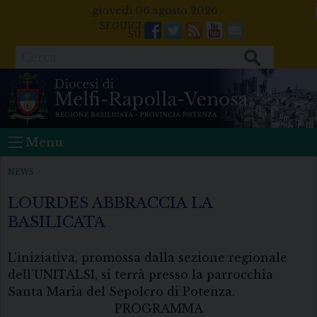
Skip
giovedì 06 agosto 2026
to
Facebook
Twitter
Feeds
Youtube
Mail
content
Cerca
Menu
NEWS
LOURDES ABBRACCIA LA
BASILICATA
L’iniziativa, promossa dalla sezione regionale
dell’UNITALSI, si terrà presso la parrocchia
Santa Maria del Sepolcro di Potenza.
PROGRAMMA