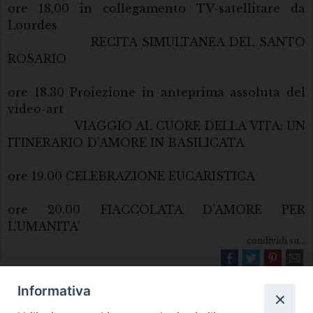
ore 18,00 in collegamento TV-satellitare da
Lourdes
RECITA SIMULTANEA DEL SANTO
ROSARIO
ore 18.30 Proiezione in anteprima assoluta del
video-art
VIAGGIO AL CUORE DELLA VITA: UN
ITINERARIO D’AMORE IN BASILICATA
ore 19.00 CELEBRAZIONE EUCARISTICA
ore 20.00 FIACCOLATA D’AMORE PER
L’UMANITA’
condividi su...
Informativa