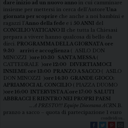
dare inizio ad un nuovo anno
in cui camminare
insieme per mettersi in cerca dell’Autore’
Una
giornata per scoprire
che anche a noi bambini e
ragazzi l’
Anno della fede
e i
50 ANNI
del
CONCILIO VATICANO II
che tutta la Chiesasi
prepara a vivere hanno qualcosa di bello da
dirci.
PROGRAMMA DELLA GIORNATA
ore
9:30
arrivi e accoglienza
( ASILO DON
MINOZZI )
ore 10:30
SANTA MESSA
(
CATTEDRALE )
ore 12:00
DIVERTIAMOCI
INSIEME
ore 13:00
PRANZO A SACCO
( ASILO
DON MINOZZI )
ore 14:30
GRANDE GIOCO:
A
PRIAMO
CI
AL CONCILIO
( PIAZZA DUOMO
)
ore 16:00
INTERVISTA A’.
ore 17:00
SALUTI
ABBRACCI E RIENTRO NEI PROPRI PAESI
… A PRESTO!!! Equipe Diocesana ACR
N.B.
pranzo a sacco – quota di partecipazione 1 euro
condividi su...