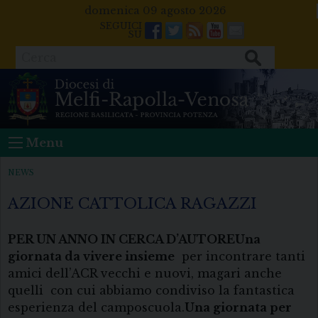
Skip
domenica 09 agosto 2026
to
Facebook
Twitter
Feeds
Youtube
Mail
content
Cerca
Menu
NEWS
AZIONE CATTOLICA RAGAZZI
PER UN ANNO IN CERCA D’AUTORE
Una
giornata da vivere insieme
per incontrare tanti
amici dell’ACR vecchi e nuovi, magari anche
quelli con cui abbiamo condiviso la fantastica
esperienza del camposcuola.
Una giornata per