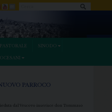
Cerca
ok
tter
Feeds
Youtube
Mail
 PASTORALE
SINODO
IOCESANI
L NUOVO PARROCO
esieduta dal Vescovo inserisce don Tommaso