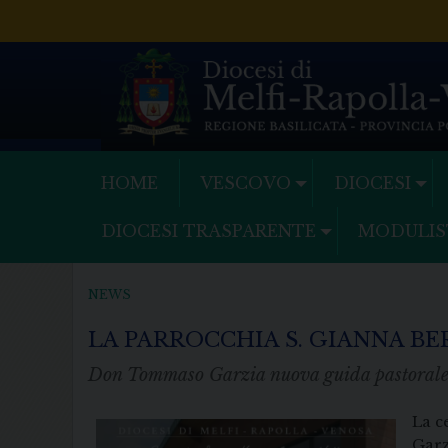
Skip
to
content
HOME
VESCOVO
DIOCESI
DIOCESI TRASPARENTE
MODULIS
NEWS
LA PARROCCHIA S. GIANNA B
Don Tommaso Garzia nuova guida pastorale
La c
Garz