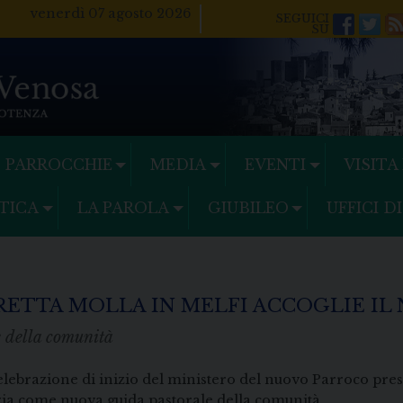
venerdì 07 agosto 2026
Facebo
Twi
PARROCCHIE
MEDIA
EVENTI
VISITA
TICA
LA PAROLA
GIUBILEO
UFFICI D
ERETTA MOLLA IN MELFI ACCOGLIE I
 della comunità
elebrazione di inizio del ministero del nuovo Parroco pr
ia come nuova guida pastorale della comunità.