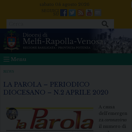
Skip
sabato 08 agosto 2026
to
Facebook
Twitter
Feeds
Youtube
Mail
content
Cerca
Menu
NEWS
LA PAROLA – PERIODICO
DIOCESANO – N.2 APRILE 2020
A causa
dell’emergen
za
coronavirus
il numero di