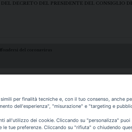
 DEL DECRETO DEL PRESIDENTE DEL CONSIGLIO DE
iffondersi del coronavirus
imili per finalità tecniche e, con il tuo consenso, anche per 
amento dell'esperienza", "misurazione" e "targeting e pubbli
i all'utilizzo dei cookie. Cliccando su "personalizza" puoi
• Largo Duomo, 12 - 85
re le tue preferenze. Cliccando su "rifiuta" o chiudendo que