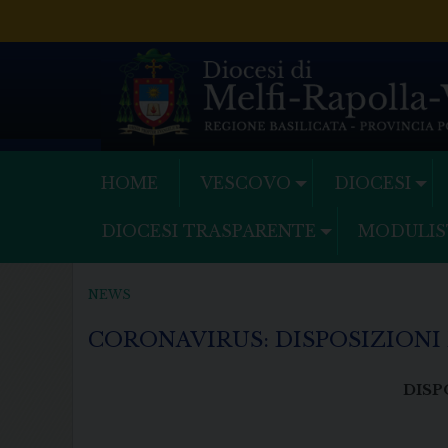
Skip
to
content
HOME
VESCOVO
DIOCESI
DIOCESI TRASPARENTE
MODULIS
NEWS
CORONAVIRUS: DISPOSIZIONI 
DISP