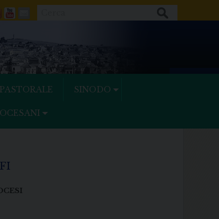
Cerca
ok
tter
Feeds
Youtube
Mail
 PASTORALE
SINODO
IOCESANI
FI
OCESI