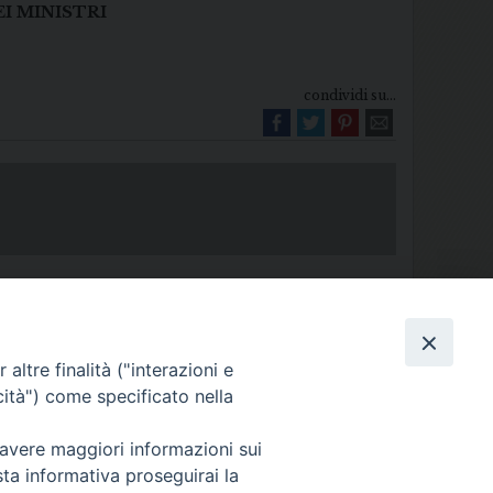
I MINISTRI
condividi su...
altre finalità ("interazioni e
cità") come specificato nella
Diocesi di Melfi Rapolla Venosa
 avere maggiori informazioni sui
025 MELFI (PZ) • Tel. 0972238604
sta informativa proseguirai la