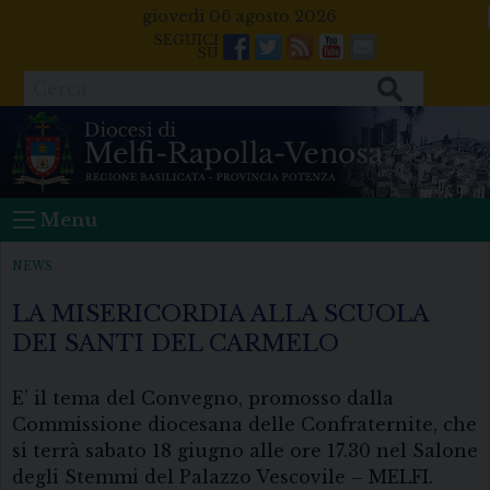
Skip
giovedì 06 agosto 2026
to
Facebook
Twitter
Feeds
Youtube
Mail
content
Cerca
Menu
NEWS
LA MISERICORDIA ALLA SCUOLA
DEI SANTI DEL CARMELO
E’ il tema del Convegno, promosso dalla
Commissione diocesana delle Confraternite, che
si terrà sabato 18 giugno alle ore 17.30 nel Salone
degli Stemmi del Palazzo Vescovile – MELFI.