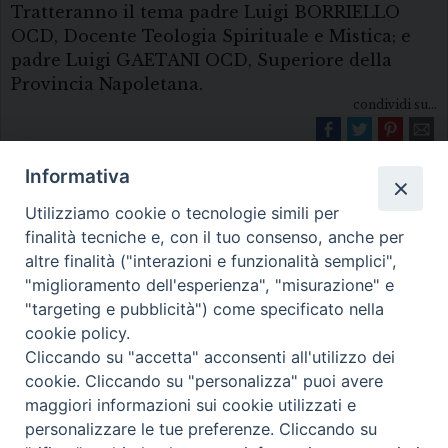
Tratteranno il tema padre Luigi BORRIELLO
OCD, Docente Teologia Spirituale e Mistica; e
padre Luigi GAETANI OCD, Superiore della
Provincia Napoletana.
condividi su...
Informativa
Utilizziamo cookie o tecnologie simili per
finalità tecniche e, con il tuo consenso, anche per
altre finalità ("interazioni e funzionalità semplici",
"miglioramento dell'esperienza", "misurazione" e
Diocesi di Melfi Rapolla Venosa
"targeting e pubblicità") come specificato nella
cookie policy.
• Largo Duomo, 12 - 85025 MELFI (PZ) •
Cliccando su "accetta" acconsenti all'utilizzo dei
Tel. 0972238604
cookie. Cliccando su "personalizza" puoi avere
PEC ufficiale della Diocesi:
maggiori informazioni sui cookie utilizzati e
personalizzare le tue preferenze. Cliccando su
diocesi.melfi_rapolla_venosa@legalmail.it