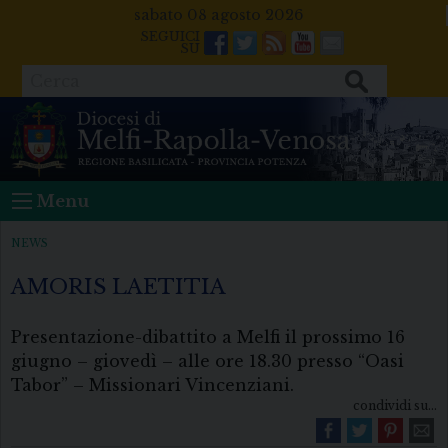
Skip
sabato 08 agosto 2026
to
Facebook
Twitter
Feeds
Youtube
Mail
content
Cerca
Menu
NEWS
AMORIS LAETITIA
Presentazione-dibattito a Melfi il prossimo 16
giugno – giovedì – alle ore 18.30 presso “Oasi
Tabor” – Missionari Vincenziani.
condividi su...