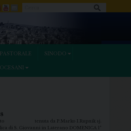
Cerca
ok
tter
Feeds
Youtube
Mail
 PASTORALE
SINODO
IOCESANI
18
Cristo tenuta da P.Marko I.Rupnik sj.
i S. Giovanni in Laterano DOMENICA 1°