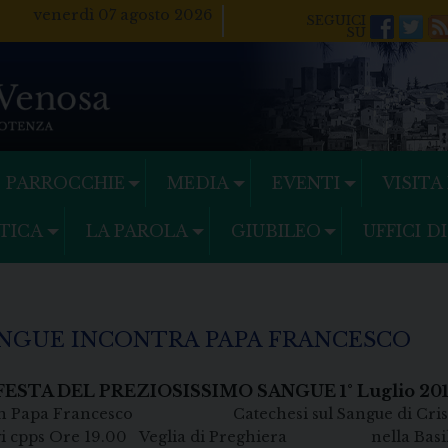
venerdì 07 agosto 2026
Facebo
Twi
PARROCCHIE
MEDIA
EVENTI
VISITA
TICA
LA PAROLA
GIUBILEO
UFFICI D
ANGUE INCONTRA PAPA FRANCESCO
FESTA DEL PREZIOSISSIMO SANGUE 1° Luglio 20
tro con Papa Francesco Catechesi sul Sangue di 
s Ore 19.00 Veglia di Preghiera nella Basilica d