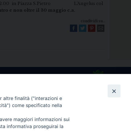
re 12.00 in Piazza S.Pietro L’Angelus col
ntro e non oltre il 30 maggio c.a.
condividi su...
Diocesi di Melfi Rapolla Venosa
025 MELFI (PZ) • Tel. 0972238604
altre finalità ("interazioni e
melfi_rapolla_venosa@legalmail.it
cità") come specificato nella
 avere maggiori informazioni sui
sta informativa proseguirai la