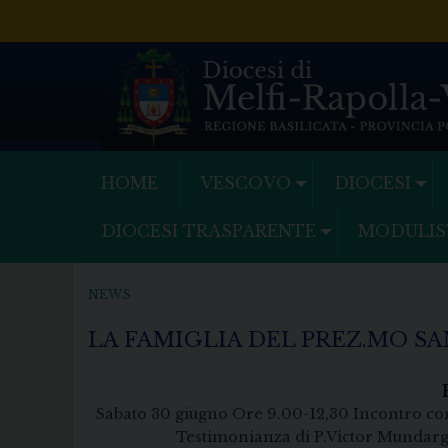
Skip
to
content
HOME
VESCOVO
DIOCESI
DIOCESI TRASPARENTE
MODULIS
NEWS
LA FAMIGLIA DEL PREZ.MO S
Sabato 30 giugno Ore 9.00-12,30 Incon
Testimonianza di P.Victor Mundargi cpp