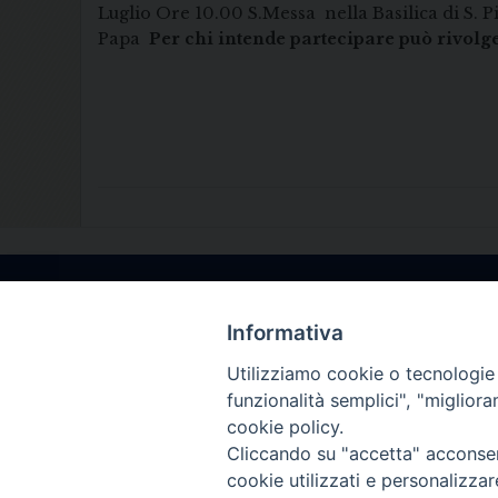
Luglio Ore 10.00 S.Messa nella Basilica 
Papa
Per chi intende partecipare può rivolger
Informativa
Utilizziamo cookie o tecnologie s
funzionalità semplici", "miglior
cookie policy.
Cliccando su "accetta" acconsent
cookie utilizzati e personalizza