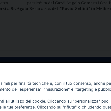
di S. Pietro presieduta dal Card. Angelo Comastri O
si a Sr. Agata Resta a.s.c. del “Bovio-Sellitti” in Melfi e
• Largo Duomo, 12 - 85
imili per finalità tecniche e, con il tuo consenso, anche per 
PEC ufficiale della Diocesi: diocesi.
amento dell'esperienza", "misurazione" e "targeting e pubbli
i all'utilizzo dei cookie. Cliccando su "personalizza" puoi
re le tue preferenze. Cliccando su "rifiuta" o chiudendo que