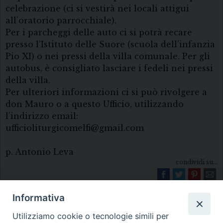
celebrazione (ci si vestirà nei locali attigui
all’oratorio parrocchiale).
Per i parcheggi delle auto ci si potrà recare
presso l’Istituto delle Suore (scuola dell’infanzia
Pio XI) o nei pressi della villa comunale. Per gli
autobus, è consigliato lasciare i fedeli nei pressi
della villa.
Per ulteriori informazioni ci si può rivolgere a
don Mauro o a questo Ufficio, utilizzando
l’indirizzo email:
ufficioliturgicomelfi@gmail.com
p. Antonio Leva
condividi su...
Informativa
Utilizziamo cookie o tecnologie simili per