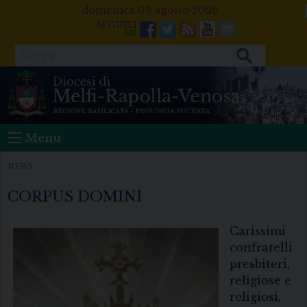
Skip
domenica 09 agosto 2026
to
Facebook
Twitter
Feeds
Youtube
Mail
content
Cerca
Menu
NEWS
CORPUS DOMINI
Carissimi
confratelli
presbiteri,
religiose e
religiosi,