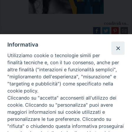
condividi su...
Informativa
Utilizziamo cookie o tecnologie simili per
finalità tecniche e, con il tuo consenso, anche per
altre finalità ("interazioni e funzionalità semplici",
"miglioramento dell'esperienza", "misurazione" e
Diocesi di Melfi Rapolla Venosa
"targeting e pubblicità") come specificato nella
cookie policy.
• Largo Duomo, 12 - 85025 MELFI (PZ) •
Cliccando su "accetta" acconsenti all'utilizzo dei
Tel. 0972238604
cookie. Cliccando su "personalizza" puoi avere
PEC ufficiale della Diocesi:
maggiori informazioni sui cookie utilizzati e
personalizzare le tue preferenze. Cliccando su
diocesi.melfi_rapolla_venosa@legalmail.it
"rifiuta" o chiudendo questa informativa proseguirai