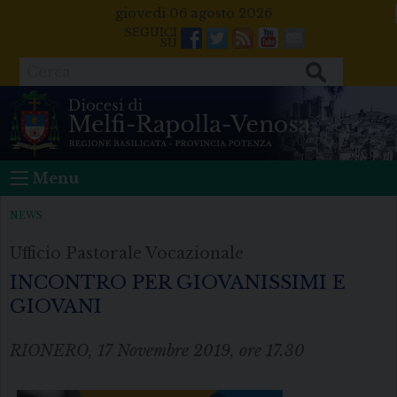
Skip
giovedì 06 agosto 2026
to
Facebook
Twitter
Feeds
Youtube
Mail
content
Cerca
Menu
NEWS
Ufficio Pastorale Vocazionale
INCONTRO PER GIOVANISSIMI E
GIOVANI
RIONERO, 17 Novembre 2019, ore 17.30