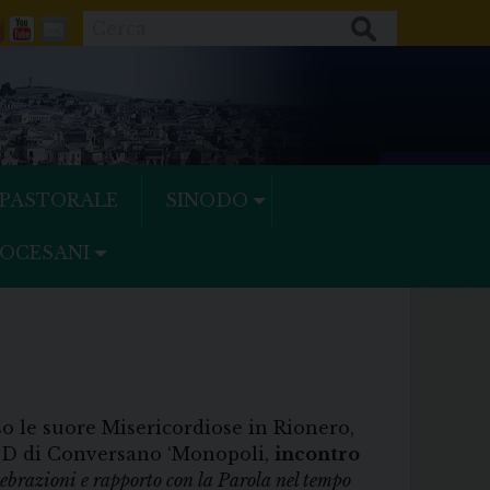
Cerca
ok
tter
Feeds
Youtube
Mail
 PASTORALE
SINODO
IOCESANI
so le suore Misericordiose in Rionero,
CD di Conversano ‘Monopoli,
incontro
lebrazioni e rapporto con la Parola nel tempo