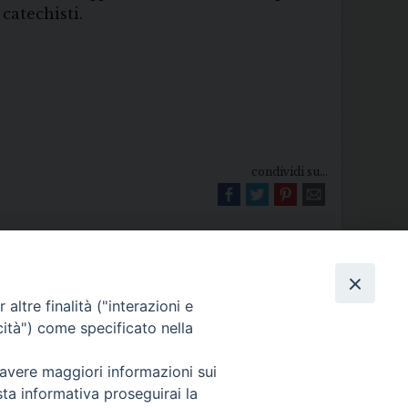
catechisti.
condividi su...
altre finalità ("interazioni e
cità") come specificato nella
Diocesi di Melfi Rapolla Venosa
 avere maggiori informazioni sui
025 MELFI (PZ) • Tel. 0972238604
sta informativa proseguirai la