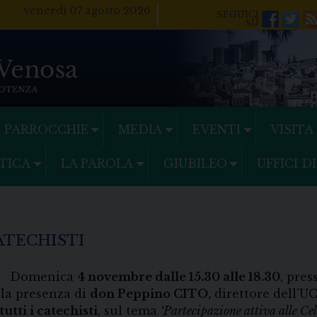
venerdì 07 agosto 2026
Facebo
Twi
PARROCCHIE
MEDIA
EVENTI
VISITA
TICA
LA PAROLA
GIUBILEO
UFFICI D
ATECHISTI
omenica
4 novembre dalle 15.30 alle 18.30
, pres
 la presenza di
don Peppino CITO,
direttore dell’U
tutti i catechisti
, sul tema
‘Partecipazione attiva alle Ce