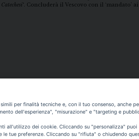
a Catechesi
‘
. Concluderà il Vescovo con il ‘mandato’ ai 
imili per finalità tecniche e, con il tuo consenso, anche per 
amento dell'esperienza", "misurazione" e "targeting e pubbli
i all'utilizzo dei cookie. Cliccando su "personalizza" puoi
• Largo Duomo, 12 - 85
re le tue preferenze. Cliccando su "rifiuta" o chiudendo que