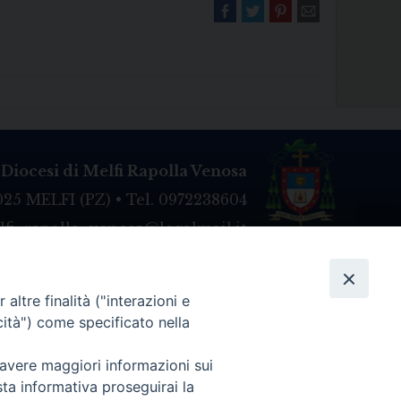
Diocesi di Melfi Rapolla Venosa
025 MELFI (PZ) • Tel. 0972238604
melfi_rapolla_venosa@legalmail.it
altre finalità ("interazioni e
cità") come specificato nella
 avere maggiori informazioni sui
sta informativa proseguirai la