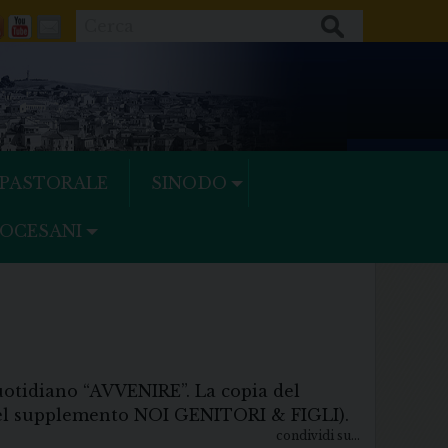
Cerca
ok
tter
Feeds
Youtube
Mail
 PASTORALE
SINODO
IOCESANI
otidiano “AVVENIRE”. La copia del
o del supplemento NOI GENITORI & FIGLI).
condividi su...