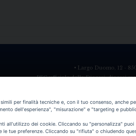
• Largo Duomo, 12 - 85
PEC ufficiale della Diocesi: diocesi.
imili per finalità tecniche e, con il tuo consenso, anche per 
amento dell'esperienza", "misurazione" e "targeting e pubbli
i all'utilizzo dei cookie. Cliccando su "personalizza" puoi
re le tue preferenze. Cliccando su "rifiuta" o chiudendo que