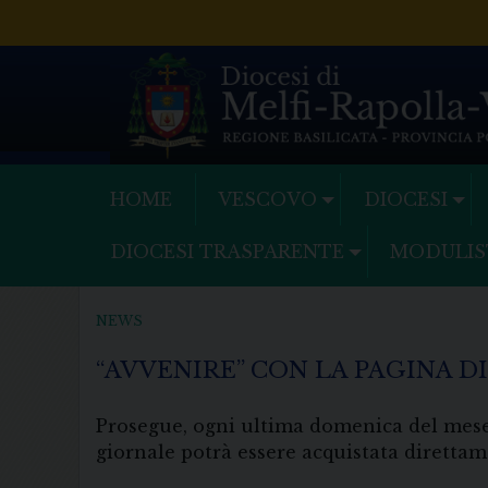
Skip
to
content
HOME
VESCOVO
DIOCESI
DIOCESI TRASPARENTE
MODULIS
NEWS
“AVVENIRE” CON LA PAGINA 
Prosegue, ogni ultima domenica del mes
giornale potrà essere acquistata diretta