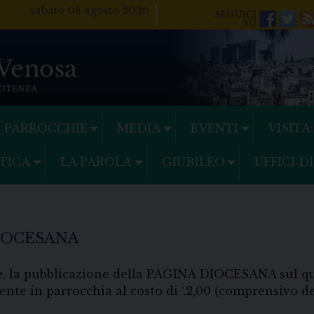
sabato 08 agosto 2026
Facebo
Twi
PARROCCHIE
MEDIA
EVENTI
VISITA
TICA
LA PAROLA
GIUBILEO
UFFICI D
DIOCESANA
e, la pubblicazione della PAGINA DIOCESANA sul qu
mente in parrocchia al costo di ‘.2,00 (comprensiv