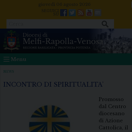
Skip
giovedì 06 agosto 2026
to
Facebook
Twitter
Feeds
Youtube
Mail
content
Cerca
Menu
NEWS
INCONTRO DI SPIRITUALITA’
Promosso
dal Centro
diocesano
di Azione
Cattolica, il