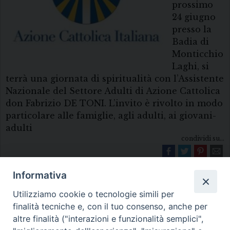
prossimo
24 giugno
presso la
Badia di
Monticchio
Laghi, si
terrà una giornata di spiritualità con l’Assistente
Nazionale del Settore Adulti di Azione Cattolica
don Fabrizio DE TONI. L’invito è rivolto in modo
particolare alle famiglie, agli adulti, ai giovani-
adulti
condividi su...
Informativa
Utilizziamo cookie o tecnologie simili per
finalità tecniche e, con il tuo consenso, anche per
altre finalità ("interazioni e funzionalità semplici",