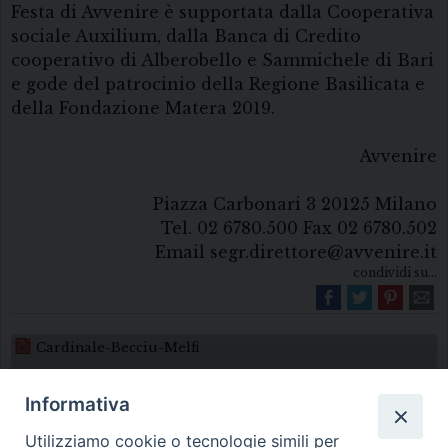
Festa di Avvenire è supportata dalla Cooperativa
sociale Auxilium, dalla Banca di Credito
cooperativo di Alberobello e Sammichele di Bari
e gode del patrocinio della Regione Basilicata e
della Fondazione Matera 2019.
Avvenire
Piazza Carbonari 3 20125 Milano
Tel. 02 6780.500 Fax 02 6780.502
Email segr.direttore@avvenire.it
condividi su...
Cardinale-Becciu-Melfi
Informativa
Utilizziamo cookie o tecnologie simili per