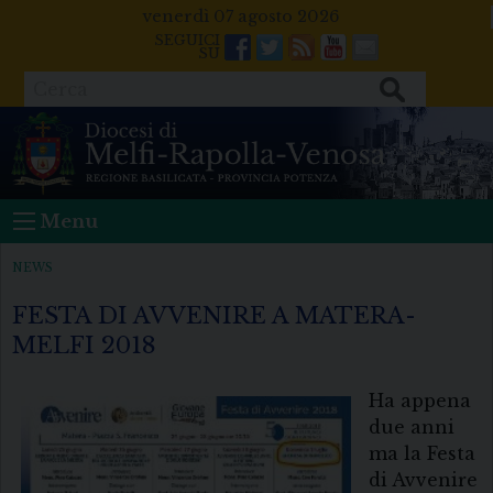
Skip
venerdì 07 agosto 2026
to
Facebook
Twitter
Feeds
Youtube
Mail
content
Cerca
Menu
NEWS
FESTA DI AVVENIRE A MATERA-
MELFI 2018
Ha appena
due anni
ma la Festa
di Avvenire