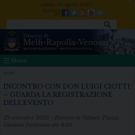
Skip
sabato 08 agosto 2026
to
Facebook
Twitter
Feeds
Youtube
Mail
content
Cerca
Menu
NEWS
INCONTRO CON DON LUIGI CIOTTI
– GUARDA LA REGISTRAZIONE
DELL’EVENTO
29 settembre 2023 - Rionero in Vulture, Piazza
Giustino Fortunato ore 9:30