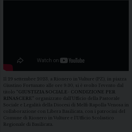
Il 29 settembre 2023, a Rionero in Vulture (PZ), in piazza
Giustino Fortunato alle ore 9:30, si è svolto l’evento dal
titolo
“GIUSTIZIA SOCIALE- CONDIZIONE PER
RINASCERE”
organizzato dall’Ufficio della Pastorale
Sociale e Legalità della Diocesi di Melfi-Rapolla-Venosa in
collaborazione con Libera Basilicata, con i patrocini del
Comune di Rionero in Vulture e l’Ufficio Scolastico
Regionale di Basilicata.