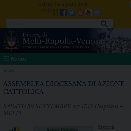
Skip
sabato 08 agosto 2026
to
Facebook
Twitter
Feeds
Youtube
Mail
content
Cerca
Menu
NEWS
ASSEMBLEA DIOCESANA DI AZIONE
CATTOLICA
SABATO 30 SETTEMBRE ore 17.15 Hospitalis –
MELFI
Si terrà