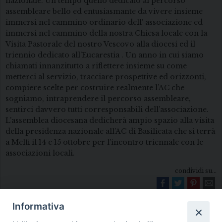
nazionale. Un tempo quello dedicato al percorso
assembleare bello ed entusiasmante da vivere insieme
immersi nel cammino ordinario dell’ associazione ed
immersi nel cammino della nostra Chiesa locale con la
Visita Pastorale del nostro Vescovo alla diocesi ed il
triennio dedicato all’Eucarestia . Un anno in cui siamo
chiamati innanzitutto a riflettere insieme su come
metterci al servizio, tracciare prospettive ed orizzonti,
compiere scelte per costruire realmente l’AC che
sogniamo, intraprendere il percorso assembleare,
sentirci davvero tutti corresponsabili dell’associazione.
L’assemblea diocesana dedicherà ampio spazio alla visita
della presidenza nazionale all’AC di Basilicata che si terrà
a Melfi il 14 e 15 ottobre per l’incontro triennale con le
associazioni locali.
condividi su...
Informativa