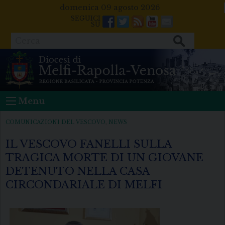
Skip
domenica 09 agosto 2026
to
Facebook
Twitter
Feeds
Youtube
Mail
content
Cerca
Menu
COMUNICAZIONI DEL VESCOVO
,
NEWS
IL VESCOVO FANELLI SULLA
TRAGICA MORTE DI UN GIOVANE
DETENUTO NELLA CASA
CIRCONDARIALE DI MELFI