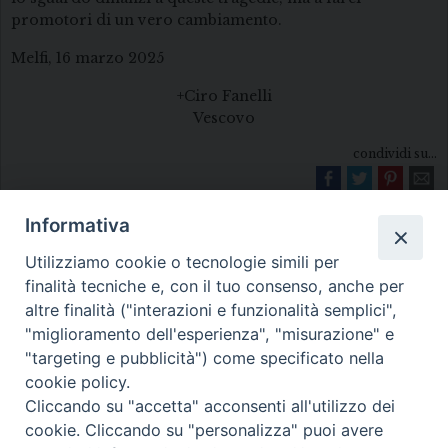
promotori di un vero cambiamento.
Melfi, 16 marzo 2025
+Ciro Fanelli
Vescovo
condividi su...
Informativa
Utilizziamo cookie o tecnologie simili per
finalità tecniche e, con il tuo consenso, anche per
altre finalità ("interazioni e funzionalità semplici",
"miglioramento dell'esperienza", "misurazione" e
Diocesi di Melfi Rapolla Venosa
"targeting e pubblicità") come specificato nella
cookie policy.
• Largo Duomo, 12 - 85025 MELFI (PZ) •
Cliccando su "accetta" acconsenti all'utilizzo dei
Tel. 0972238604
cookie. Cliccando su "personalizza" puoi avere