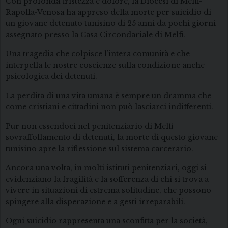
Con profonda tristezza e dolore, la Diocesi di Melfi-
Rapolla-Venosa ha appreso della morte per suicidio di
un giovane detenuto tunisino di 25 anni da pochi giorni
assegnato presso la Casa Circondariale di Melfi.
Una tragedia che colpisce l’intera comunità e che
interpella le nostre coscienze sulla condizione anche
psicologica dei detenuti.
La perdita di una vita umana è sempre un dramma che
come cristiani e cittadini non può lasciarci indifferenti.
Pur non essendoci nel penitenziario di Melfi
sovraffollamento di detenuti, la morte di questo giovane
tunisino apre la riflessione sul sistema carcerario.
Ancora una volta, in molti istituti penitenziari, oggi si
evidenziano la fragilità e la sofferenza di chi si trova a
vivere in situazioni di estrema solitudine, che possono
spingere alla disperazione e a gesti irreparabili.
Ogni suicidio rappresenta una sconfitta per la società,