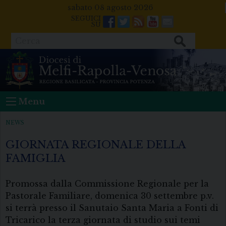
Skip
sabato 08 agosto 2026
to
Facebook
Twitter
Feeds
Youtube
Mail
content
Cerca
Menu
NEWS
GIORNATA REGIONALE DELLA
FAMIGLIA
Promossa dalla Commissione Regionale per la
Pastorale Familiare, domenica 30 settembre p.v.
si terrà presso il Sanutaio Santa Maria a Fonti di
Tricarico la terza giornata di studio sui temi