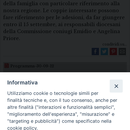
della famiglia con particolare riferimento alla
nostra regione. Le coppie interessate possono
fare riferimento per le adesioni, da far giungere
entro il 15 settembre, ai responsabili diocesani
della Commissione coniugi Emidio e Angelina
Priore.
condividi su...
Programma-30-09-12
Informativa
Utilizziamo cookie o tecnologie simili per
finalità tecniche e, con il tuo consenso, anche per
altre finalità ("interazioni e funzionalità semplici",
"miglioramento dell'esperienza", "misurazione" e
Diocesi di Melfi Rapolla Venosa
"targeting e pubblicità") come specificato nella
cookie policy.
• Largo Duomo, 12 - 85025 MELFI (PZ) •