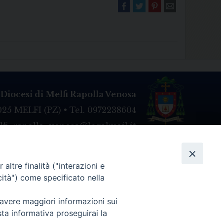
Diocesi di Melfi Rapolla Venosa
025 MELFI (PZ) • Tel. 0972238604
melfi_rapolla_venosa@legalmail.it
altre finalità ("interazioni e
cità") come specificato nella
 avere maggiori informazioni sui
sta informativa proseguirai la