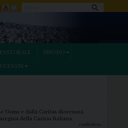
Cerca
ok
tter
Feeds
Youtube
Mail
 PASTORALE
SINODO
IOCESANI
e Uomo e dalla Caritas diocesana.
egina della Caritas Italiana.
condividi su...