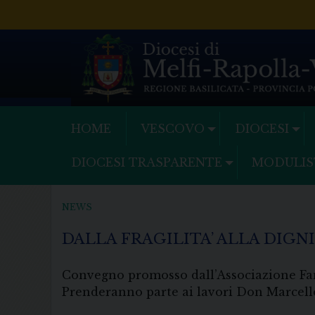
Skip
to
content
HOME
VESCOVO
DIOCESI
DIOCESI TRASPARENTE
MODULIS
NEWS
DALLA FRAGILITA’ ALLA DIGNI
Convegno promosso dall’Associazione Fami
Prenderanno parte ai lavori Don Marcello