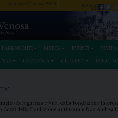
venerdì 07 agosto 2026
Facebo
Twi
PARROCCHIE
MEDIA
EVENTI
VISITA
TICA
LA PAROLA
GIUBILEO
UFFICI D
TA’
glia-Accoglienza e Vita, dalla Fondazione Interess
 Cozzi della Fondazione antiusura e Don Andrea Lar