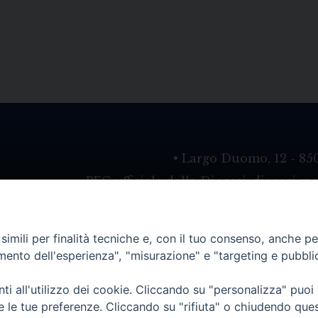
• Largo Duomo, 12 - 85
PEC ufficiale della Diocesi: diocesi.
imili per finalità tecniche e, con il tuo consenso, anche per 
amento dell'esperienza", "misurazione" e "targeting e pubbli
i all'utilizzo dei cookie. Cliccando su "personalizza" puoi
re le tue preferenze. Cliccando su "rifiuta" o chiudendo que