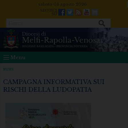
Skip
sabato 08 agosto 2026
to
Facebook
Twitter
Feeds
Youtube
Mail
content
Cerca
Menu
NEWS
CAMPAGNA INFORMATIVA SUI
RISCHI DELLA LUDOPATIA